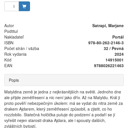
Autor
Satrapi, Marjane
Podtitul
Nakladateľ
Portál
ISBN
978-80-262-2146-3
Počet strán / väzba
32 / Pevná
Rok vydania
2024
Kód
14915001
EAN
9788026221463
Popis
Matyldina země je jedna z nejkrásnějších na světě. Jednoho dne
ale přijde zemětřesení a nic není jako dřív. Až na Matyldu. Král ji
proto pověří nebezpečným úkolem: má se vydat do nitra země za
drakem Ajdarem, který zemětřesení způsobil, a zjistit, co ho
rozzlobilo. Statečná holčička putuje do podzemí a podaří se jí
vyřešit nejen starosti draka Ajdara, ale i spousty dalších,
zvláštních bytostí.