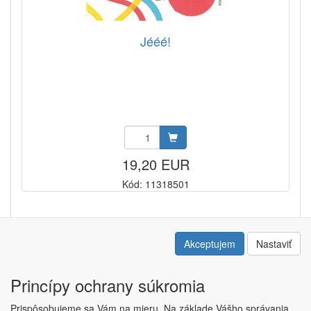
Jééé!
19,20 EUR
Kód: 11318501
1
2
3
4
5
Akceptujem
Nastaviť
Princípy ochrany súkromia
Prispôsobujeme sa Vám na mieru. Na základe Vášho správania