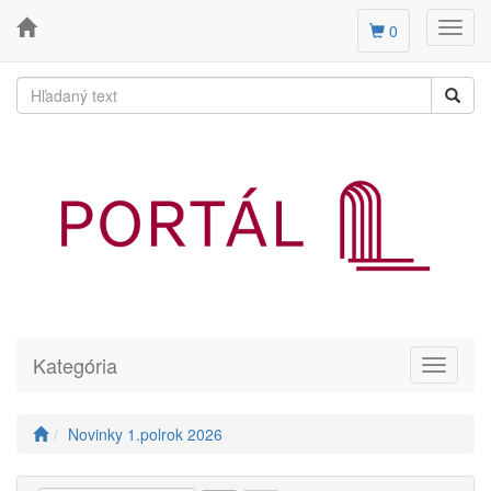
Toggl
0
navig
Kategória
Toggle
navigati
Novinky 1.polrok 2026