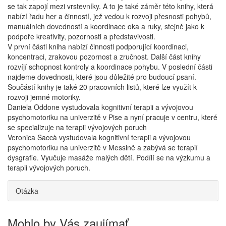
se tak zapojí mezi vrstevníky. A to je také záměr této knihy, která
nabízí řadu her a činností, jež vedou k rozvoji přesnosti pohybů,
manuálních dovedností a koordinace oka a ruky, stejně jako k
podpoře kreativity, pozornosti a představivosti.
V první části kniha nabízí činnosti podporující koordinaci,
koncentraci, zrakovou pozornost a zručnost. Další část knihy
rozvíjí schopnost kontroly a koordinace pohybu. V poslední části
najdeme dovednosti, které jsou důležité pro budoucí psaní.
Součástí knihy je také 20 pracovních listů, které lze využít k
rozvoji jemné motoriky.
Daniela Oddone vystudovala kognitivní terapii a vývojovou
psychomotoriku na univerzitě v Pise a nyní pracuje v centru, které
se specializuje na terapii vývojových poruch
Veronica Saccà vystudovala kognitivní terapii a vývojovou
psychomotoriku na univerzitě v Messině a zabývá se terapií
dysgrafie. Vyučuje masáže malých dětí. Podílí se na výzkumu a
terapii vývojových poruch.
Otázka
Mohlo by Vás zaujímať