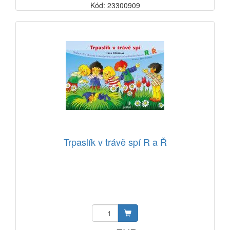
Kód: 23300909
Trpaslík v trávě spí R a Ř