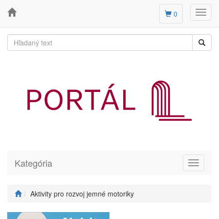
Toggl
0
navig
Kategória
Toggle
navigati
Aktivity pro rozvoj jemné motoriky