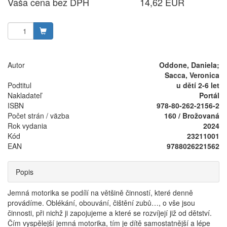
Vaša cena bez DPH
14,62 EUR
Autor
Oddone, Daniela;
Sacca, Veronica
Podtitul
u dětí 2-6 let
Nakladateľ
Portál
ISBN
978-80-262-2156-2
Počet strán / väzba
160 / Brožovaná
Rok vydania
2024
Kód
23211001
EAN
9788026221562
Popis
Jemná motorika se podílí na většině činností, které denně
provádíme. Oblékání, obouvání, čištění zubů…, o vše jsou
činnosti, při nichž ji zapojujeme a které se rozvíjejí již od dětství.
Čím vyspělejší jemná motorika, tím je dítě samostatnější a lépe