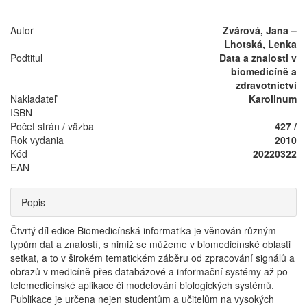
Autor
Zvárová, Jana –
Lhotská, Lenka
Podtitul
Data a znalosti v
biomedicíně a
zdravotnictví
Nakladateľ
Karolinum
ISBN
Počet strán / väzba
427 /
Rok vydania
2010
Kód
20220322
EAN
Popis
Čtvrtý díl edice Biomedicínská informatika je věnován různým
typům dat a znalostí, s nimiž se můžeme v biomedicínské oblasti
setkat, a to v širokém tematickém záběru od zpracování signálů a
obrazů v medicíně přes databázové a informační systémy až po
telemedicínské aplikace či modelování biologických systémů.
Publikace je určena nejen studentům a učitelům na vysokých