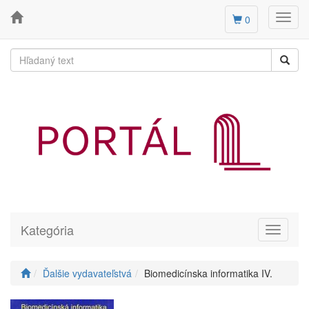
Toggl
0
navig
Kategória
Toggle
navigati
Ďalšie vydavateľstvá
Biomedicínska informatika IV.