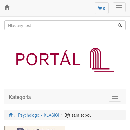
Toggl
0
navig
Kategória
Toggle
navigati
Psychologie - KLASICI
Být sám sebou