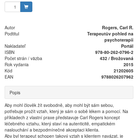
Autor
Rogers, Carl R.
Podtitul
Terapeutův pohled na
psychoterapii
Nakladateľ
Portál
ISBN
978-80-262-0796-2
Počet strán / väzba
432 / Brožovaná
Rok vydania
2015
Kód
21202605
EAN
9788026207962
Popis
Aby mohl člověk žít svobodně, aby mohl být sám sebou,
potřebuje prožít vztah, který je sám o sobě lékem a pomocí. Na
příkladech z vlastní praxe představuje Carl Rogers koncept
léčebného vztahu, který staví na autenticitě, empatickém
naslouchání a bezpodmínečné akceptaci klienta.
Aby byl terapeut schopen takový vztah s klientem navázat, je