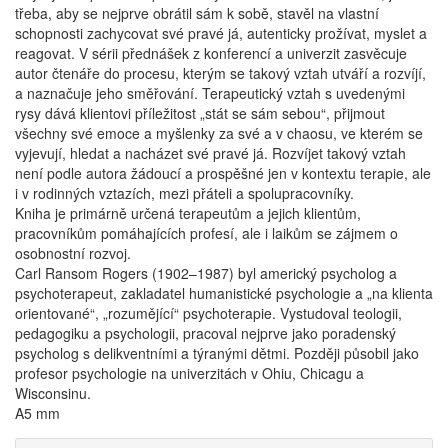
třeba, aby se nejprve obrátil sám k sobě, stavěl na vlastní
schopnosti zachycovat své pravé já, autenticky prožívat, myslet a
reagovat. V sérii přednášek z konferencí a univerzit zasvěcuje
autor čtenáře do procesu, kterým se takový vztah utváří a rozvíjí,
a naznačuje jeho směřování. Terapeutický vztah s uvedenými
rysy dává klientovi příležitost „stát se sám sebou“, přijmout
všechny své emoce a myšlenky za své a v chaosu, ve kterém se
vyjevují, hledat a nacházet své pravé já. Rozvíjet takový vztah
není podle autora žádoucí a prospěšné jen v kontextu terapie, ale
i v rodinných vztazích, mezi přáteli a spolupracovníky.
Kniha je primárně určená terapeutům a jejich klientům,
pracovníkům pomáhajících profesí, ale i laikům se zájmem o
osobnostní rozvoj.
Carl Ransom Rogers (1902–1987) byl americký psycholog a
psychoterapeut, zakladatel humanistické psychologie a „na klienta
orientované“, „rozumějící“ psychoterapie. Vystudoval teologii,
pedagogiku a psychologii, pracoval nejprve jako poradenský
psycholog s delikventními a týranými dětmi. Později působil jako
profesor psychologie na univerzitách v Ohiu, Chicagu a
Wisconsinu.
A5 mm