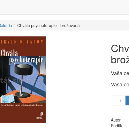
eletria
Chvála psychoterapie - brožovaná
Chv
bro
Vaša c
Vaša c
Autor
Podtitul