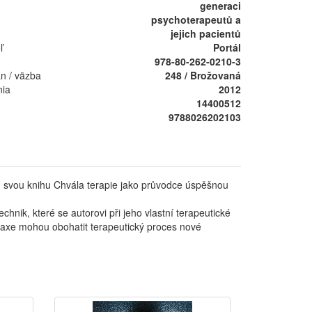
generaci
psychoterapeutů a
jejich pacientů
ľ
Portál
978-80-262-0210-3
án / väzba
248 / Brožovaná
nia
2012
14400512
9788026202103
om svou knihu Chvála terapie jako průvodce úspěšnou
chnik, které se autorovi při jeho vlastní terapeutické
raxe mohou obohatit terapeutický proces nové