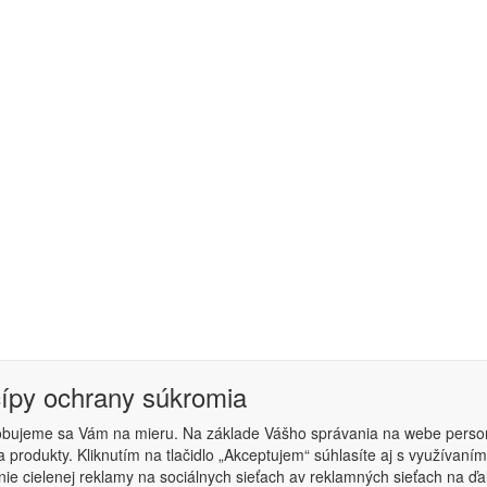
cípy ochrany súkromia
obujeme sa Vám na mieru. Na základe Vášho správania na webe perso
 produkty. Kliknutím na tlačidlo „Akceptujem“ súhlasíte aj s využíva
podmienky
|
Nastavenie súkromia
ie cielenej reklamy na sociálnych sieťach av reklamných sieťach na ďa