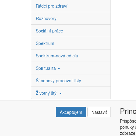
Rádci pro zdraví
Rozhovory
Sociální práce
Spektrum
Spektrum-nová edícia
Spiritualita
Šimonovy pracovní listy
Životný štýl
Prin
Akceptujem
Nastaviť
Prispôs
ponuky a
Copyright © ABRA ESHOP 2015 |
Kontakt
|
Obchodné 
zobrazen