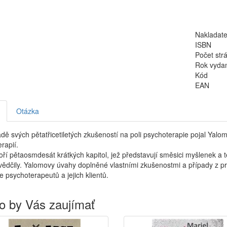
Nakladate
ISBN
Počet str
Rok vyda
Kód
EAN
Otázka
dě svých pětatřicetiletých zkušeností na poli psychoterapie pojal Yal
rapií.
oří pětaosmdesát krátkých kapitol, jež představují směsici myšlenek a te
vědčily. Yalomovy úvahy doplněné vlastními zkušenostmi a případy z p
 psychoterapeutů a jejich klientů.
o by Vás zaujímať