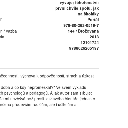
vývoje; těhotenství;
první chvíle spolu; jak
na školáky
ľ
Portál
978-80-262-0519-7
án / väzba
144 / Brožovaná
nia
2013
12101724
9788026205197
méněcennosti, výchova k odpovědnosti, strach a úzkost
ná doba a co kdy nepromeškat?" Ve svém výkladu
ích psychologů a pedagogů. A jak autor sám slibuje:
akže mi nezbývá než prosit laskavého čtenáře jednak o
určena především rodičům, ale i učitelům a