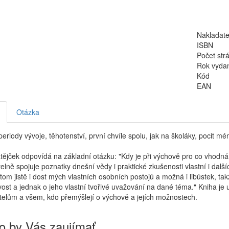
Nakladate
ISBN
Počet str
Rok vyda
Kód
EAN
Otázka
 periody vývoje, těhotenství, první chvíle spolu, jak na školáky, pocit 
tějček odpovídá na základní otázku: "Kdy je při výchově pro co vhod
elně spojuje poznatky dnešní vědy i praktické zkušenosti vlastní i dalš
tom jistě i dost mých vlastních osobních postojů a možná i libůstek, t
ost a jednak o jeho vlastní tvořivé uvažování na dané téma." Kniha je 
elům a všem, kdo přemýšlejí o výchově a jejích možnostech.
o by Vás zaujímať