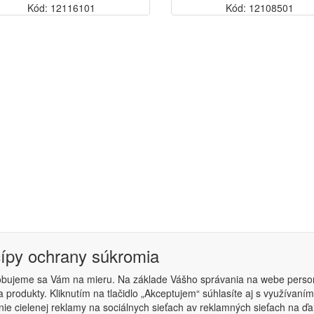
Kód: 12116101
Kód: 12108501
cípy ochrany súkromia
obujeme sa Vám na mieru. Na základe Vášho správania na webe perso
 produkty. Kliknutím na tlačidlo „Akceptujem“ súhlasíte aj s využíva
podmienky
|
Nastavenie súkromia
ie cielenej reklamy na sociálnych sieťach av reklamných sieťach na ďa