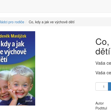
ádci pro rodiče
Co, kdy a jak ve výchově dětí
Co,
dětí
Vaša c
Vaša c
Autor
Podtitul