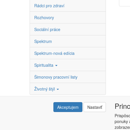
Rádci pro zdraví
Rozhovory
Sociální práce
Spektrum
Spektrum-nová edícia
Spiritualita
Šimonovy pracovní listy
Životný štýl
Prin
Akceptujem
Nastaviť
Prispôs
ponuky a
Copyright © ABRA ESHOP 2015 |
Kontakt
|
Obchodné 
zobrazen