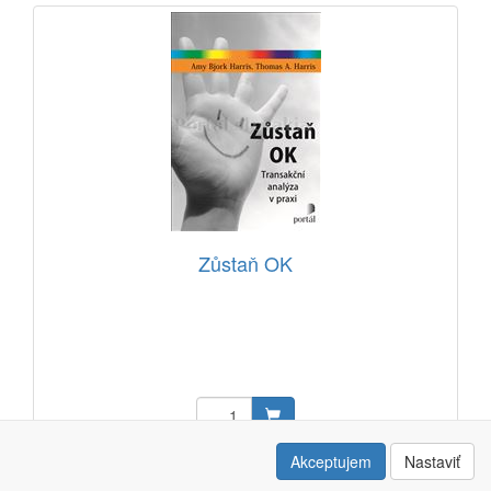
Zůstaň OK
23,60 EUR
Akceptujem
Nastaviť
Kód: 13313701