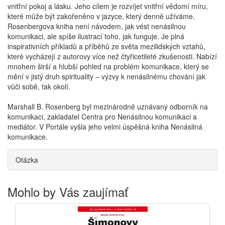
vnitřní pokoj a lásku. Jeho cílem je rozvíjet vnitřní vědomí míru,
které může být zakořeněno v jazyce, který denně užíváme.
Rosenbergova kniha není návodem, jak vést nenásilnou
komunikaci, ale spíše ilustrací toho, jak funguje. Je plná
inspirativních příkladů a příběhů ze světa mezilidských vztahů,
které vycházejí z autorovy více než čtyřicetileté zkušenosti. Nabízí
mnohem širší a hlubší pohled na problém komunikace, který se
mění v jistý druh spirituality – výzvy k nenásilnému chování jak
vůči sobě, tak okolí.
Marshall B. Rosenberg byl mezinárodně uznávaný odborník na
komunikaci, zakladatel Centra pro Nenásilnou komunikaci a
mediátor. V Portále vyšla jeho velmi úspěšná kniha Nenásilná
komunikace.
Otázka
Mohlo by Vás zaujímať