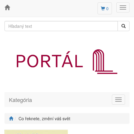
Toggl
0
navig
Kategória
Toggle
navigati
Co řeknete, změní váš svět