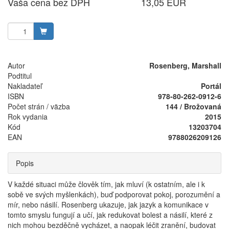
Vaša cena bez DPH
13,05 EUR
Autor
Rosenberg, Marshall
Podtitul
Nakladateľ
Portál
ISBN
978-80-262-0912-6
Počet strán / väzba
144 / Brožovaná
Rok vydania
2015
Kód
13203704
EAN
9788026209126
Popis
V každé situaci může člověk tím, jak mluví (k ostatním, ale i k
sobě ve svých myšlenkách), buď podporovat pokoj, porozumění a
mír, nebo násilí. Rosenberg ukazuje, jak jazyk a komunikace v
tomto smyslu fungují a učí, jak redukovat bolest a násilí, které z
nich mohou bezděčně vycházet, a naopak léčit zranění, budovat