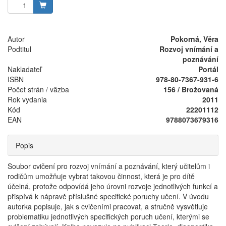
Autor
Pokorná, Věra
Podtitul
Rozvoj vnímání a
poznávání
Nakladateľ
Portál
ISBN
978-80-7367-931-6
Počet strán / väzba
156 / Brožovaná
Rok vydania
2011
Kód
22201112
EAN
9788073679316
Popis
Soubor cvičení pro rozvoj vnímání a poznávání, který učitelům i
rodičům umožňuje vybrat takovou činnost, která je pro dítě
účelná, protože odpovídá jeho úrovni rozvoje jednotlivých funkcí a
přispívá k nápravě příslušné specifické poruchy učení. V úvodu
autorka popisuje, jak s cvičeními pracovat, a stručně vysvětluje
problematiku jednotlivých specifických poruch učení, kterými se