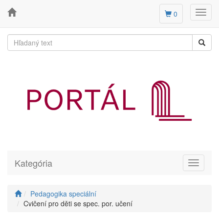
Toggl
0
navig
Kategória
Toggle
navigati
Pedagogika speciální
Cvičení pro děti se spec. por. učení