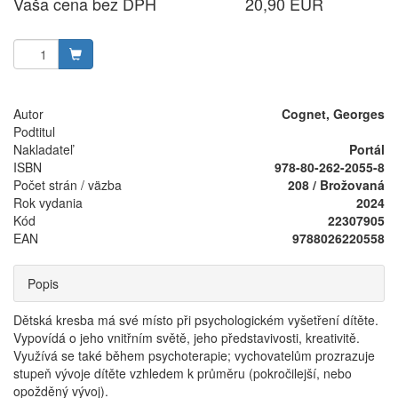
Vaša cena bez DPH
20,90 EUR
Autor
Cognet, Georges
Podtitul
Nakladateľ
Portál
ISBN
978-80-262-2055-8
Počet strán / väzba
208 / Brožovaná
Rok vydania
2024
Kód
22307905
EAN
9788026220558
Popis
Dětská kresba má své místo při psychologickém vyšetření dítěte.
Vypovídá o jeho vnitřním světě, jeho představivosti, kreativitě.
Využívá se také během psychoterapie; vychovatelům prozrazuje
stupeň vývoje dítěte vzhledem k průměru (pokročilejší, nebo
opožděný vývoj).