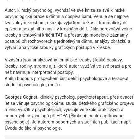
Autor, klinický psycholog, vychází ve své knize ze své klinické
psychologické praxe s dětmi a dospívajícími. Věnuje se nejprve
tzv. volným kresbám, ukazuje vyjádření úzkosti, traumatických
epizod a sexuálního násilí v kresbách dětí. Dále porovnává volné
kresby s testovými kritérii TAT a přestavuje modelové záznamy
postupů při rozhovorech s jednotlivými dětmi, analýzy obrázků a
vytváří analytické tabulky grafických postupů v kresbě.
V závěru jsou analyzovány tematické kresby (lidské postavy,
kresby, rodiny, stromu aj.), které autor využívá ve své praxi a pro
něž navrhuje interpretační postupy.
Knihu budou s prospěchem číst dětští psychologové a terapeuti,
studující psychologie, rodiče.
Georges Cognet, klinický psycholog, psychoterapeut, přes dvacet
let se věnuje psychologickému studiu dětského grafického projevu
a jeho využití v psychoterapii, vyučuje ve Škole praktických a
odborných psychologů při ECPA (Škola při centru aplikovane
psychologie). Je autorem odborných a studijních publikací, např.
Úvodu do školní psychologie.