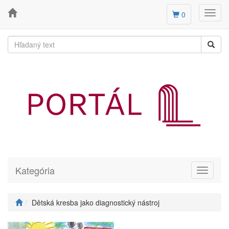
Toggl
0
navig
Kategória
Toggle
navigati
Dětská kresba jako diagnostický nástroj