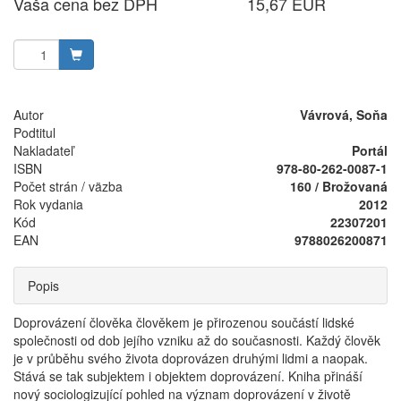
Vaša cena bez DPH
15,67 EUR
Autor
Vávrová, Soňa
Podtitul
Nakladateľ
Portál
ISBN
978-80-262-0087-1
Počet strán / väzba
160 / Brožovaná
Rok vydania
2012
Kód
22307201
EAN
9788026200871
Popis
Doprovázení člověka člověkem je přirozenou součástí lidské
společnosti od dob jejího vzniku až do současnosti. Každý člověk
je v průběhu svého života doprovázen druhými lidmi a naopak.
Stává se tak subjektem i objektem doprovázení. Kniha přináší
nový sociologizující pohled na význam doprovázení v životě