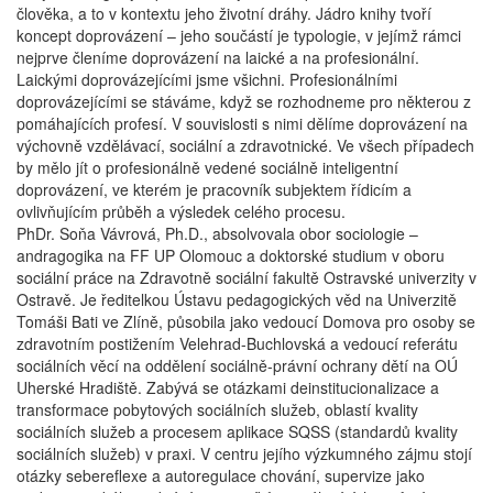
člověka, a to v kontextu jeho životní dráhy. Jádro knihy tvoří
koncept doprovázení – jeho součástí je typologie, v jejímž rámci
nejprve členíme doprovázení na laické a na profesionální.
Laickými doprovázejícími jsme všichni. Profesionálními
doprovázejícími se stáváme, když se rozhodneme pro některou z
pomáhajících profesí. V souvislosti s nimi dělíme doprovázení na
výchovně vzdělávací, sociální a zdravotnické. Ve všech případech
by mělo jít o profesionálně vedené sociálně inteligentní
doprovázení, ve kterém je pracovník subjektem řídicím a
ovlivňujícím průběh a výsledek celého procesu.
PhDr. Soňa Vávrová, Ph.D., absolvovala obor sociologie –
andragogika na FF UP Olomouc a doktorské studium v oboru
sociální práce na Zdravotně sociální fakultě Ostravské univerzity v
Ostravě. Je ředitelkou Ústavu pedagogických věd na Univerzitě
Tomáši Bati ve Zlíně, působila jako vedoucí Domova pro osoby se
zdravotním postižením Velehrad-Buchlovská a vedoucí referátu
sociálních věcí na oddělení sociálně-právní ochrany dětí na OÚ
Uherské Hradiště. Zabývá se otázkami deinstitucionalizace a
transformace pobytových sociálních služeb, oblastí kvality
sociálních služeb a procesem aplikace SQSS (standardů kvality
sociálních služeb) v praxi. V centru jejího výzkumného zájmu stojí
otázky sebereflexe a autoregulace chování, supervize jako