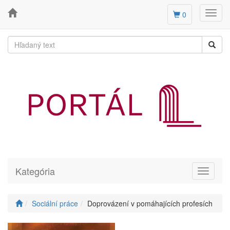
Toggl
0
navig
Kategória
Toggle
navigati
Sociální práce
Doprovázení v pomáhajících profesích