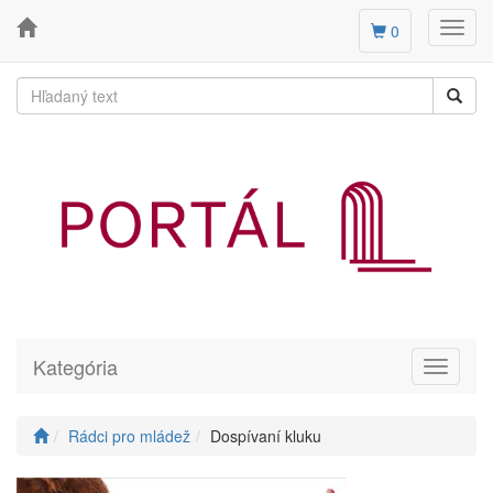
Toggl
0
navig
Kategória
Toggle
navigati
Rádci pro mládež
Dospívaní kluku