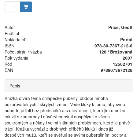
Autor
Price, Geoff
Podtitul
Nakladateľ
Portál
ISBN
978-80-7367-212-6
Počet strán / väzba
128 / Brožovaná
Rok vydania
2007
Kód
12502701
EAN
9788073672126
Popis
Knížka otvírá téma chlapecké puberty, období mnoha
pozorovatelných i skrytých změn. Vede kluky k tomu, aby svou
pubertu přijali bez předsudků a s otevřeností, která jim umožní
mluvit s kamarády i důvěryhodnými dospělými o všech
soukromých a někdy i velmi intimních problémech, které je právě
trápí. Knížka vychází z drobných příběhů kluků i dnes již
dospělých mužů, kteří se svěřují se svými pubertálními pocity a