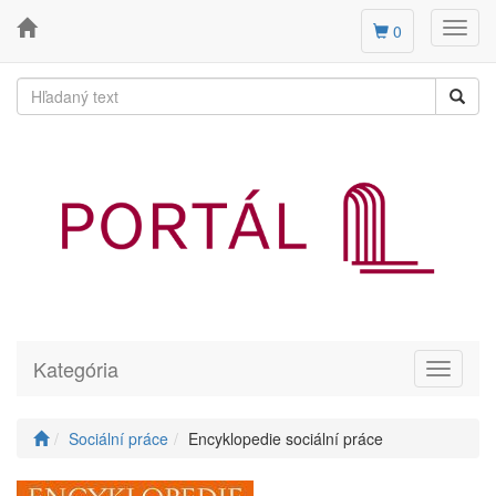
Toggl
0
navig
Kategória
Toggle
navigati
Sociální práce
Encyklopedie sociální práce