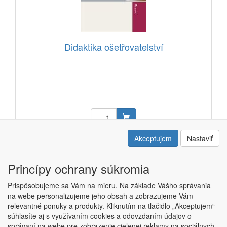
Didaktika ošetřovatelství
18,98 EUR
Akceptujem
Nastaviť
Kód: 21307001
Princípy ochrany súkromia
Prispôsobujeme sa Vám na mieru. Na základe Vášho správania
na webe personalizujeme jeho obsah a zobrazujeme Vám
relevantné ponuky a produkty. Kliknutím na tlačidlo „Akceptujem“
Copyright © ABRA ESHOP 2015 |
Kontakt
|
Obchodné podmienky
súhlasíte aj s využívaním cookies a odovzdaním údajov o
|
Nastavenie súkromia
správaní na webe pre zobrazenie cielenej reklamy na sociálnych