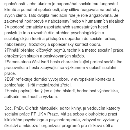
společností. Jeho úkolem je napomáhat sociálnímu fungování
klientů a pomáhat společnosti, aby citlivě reagovala na potřeby
svých členů. Tato dvojitá mediační role je role angažovaná. Je
zakotvená hodnotově v náboženství nebo v humanitních ideálech.
?V podobě tematicky uspořádaných samostatných hesel
poskytuje toto rozsáhlé dílo přehled psychologických a
sociologických teorií a přístupů s dopadem do sociální práce,
náboženský, filozofický a společenský kontext oboru.
?Přináší přehled klíčových pojmů, technik a metod sociální práce,
ohrožených skupin a poskytovaných služeb.
?Samostatnou část tvoří hesla charakterizující profesi sociálního
pracovníka a hesla zabývající se výzkumem v oblasti sociální
práce.
?ESP reflektuje domácí vývoj oboru v evropském kontextu a
zohledňuje i širší mezinárodní zřetel.
?Hesla popisují daný jev a jeho historii, hodnotová východiska,
aplikační možnosti a výzkum.
Doc. PhDr. Oldřich Matoušek, editor knihy, je vedoucím katedry
sociální práce FF UK v Praze. Má za sebou dlouholetou praxi
klinického psychologa a psychoterapeuta, zabýval se výzkumy
školství a mládeže i organizací programů pro rizikové děti a