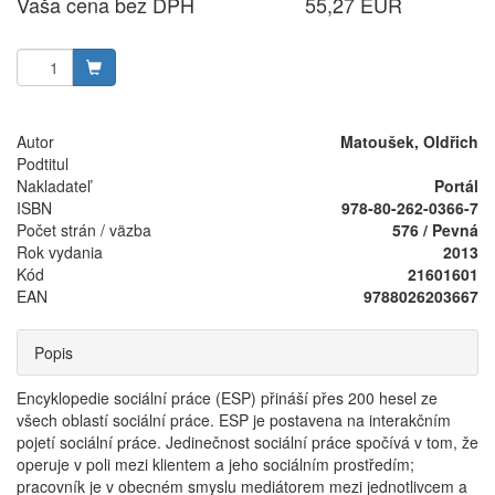
Vaša cena bez DPH
55,27 EUR
Autor
Matoušek, Oldřich
Podtitul
Nakladateľ
Portál
ISBN
978-80-262-0366-7
Počet strán / väzba
576 / Pevná
Rok vydania
2013
Kód
21601601
EAN
9788026203667
Popis
Encyklopedie sociální práce (ESP) přináší přes 200 hesel ze
všech oblastí sociální práce. ESP je postavena na interakčním
pojetí sociální práce. Jedinečnost sociální práce spočívá v tom, že
operuje v poli mezi klientem a jeho sociálním prostředím;
pracovník je v obecném smyslu mediátorem mezi jednotlivcem a