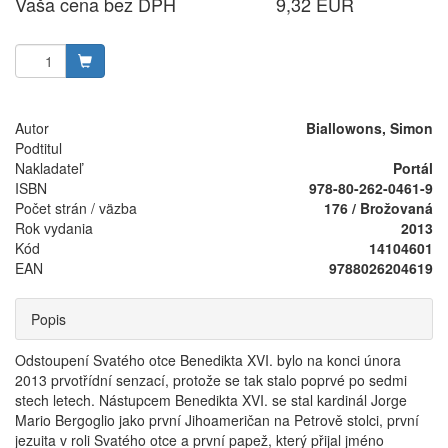
Vaša cena bez DPH
9,32 EUR
Autor
Biallowons, Simon
Podtitul
Nakladateľ
Portál
ISBN
978-80-262-0461-9
Počet strán / väzba
176 / Brožovaná
Rok vydania
2013
Kód
14104601
EAN
9788026204619
Popis
Odstoupení Svatého otce Benedikta XVI. bylo na konci února
2013 prvotřídní senzací, protože se tak stalo poprvé po sedmi
stech letech. Nástupcem Benedikta XVI. se stal kardinál Jorge
Mario Bergoglio jako první Jihoameričan na Petrově stolci, první
jezuita v roli Svatého otce a první papež, který přijal jméno