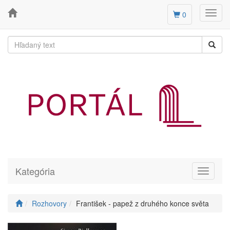
Toggl
0
navig
Kategória
Toggle
navigati
Rozhovory
František - papež z druhého konce světa