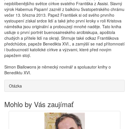
nejoblíbenějšího světce církve svatého Františka z Assisi. Slavný
výrok Habemus Papam! zazněl z balkónu Svatopetrského chrámu
večer 13. března 2013. Papež František si od svého prvního
vystoupení získal srdce lidí a také jeho první kroky v roli Kristova
náměstka jsou originální a probouzejí mnohé naděje. Tato kniha
usiluje o první portrét buenosaireského arcibiskupa, apoštola
chudých a přítele lidí na okraji. Shrnuje také odkaz Františkova
předchůdce, papeže Benedikta XVI., a zamýšlí se nad přítomností
i budoucností katolické církve a výzvami, které před novým
papežem stojí.
Simon Biallowons je německý novinář a spoluautor knihy o
Benediktu XVI.
Otázka
Mohlo by Vás zaujímať