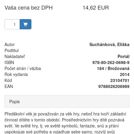
Vaša cena bez DPH
14,62 EUR
Autor
Suchánková, Eliška
Podtitul
Nakladateľ
Portál
ISBN
978-80-262-0698-9
Počet strán / väzba
184 / Brožovaná
Rok vydania
2014
Kód
23104701
EAN
9788026206989
Popis
Předškolní věk je považován za věk hry, neboť hra tvoří základní
činnost dítěte v tomto období. Prostřednictvím hry dítě poznává
svět. Ve světě hry, tj. ve světě symbolů, fantazie, snů a přání
uspokojuje své potřeby a vyjadřuje sebe samo, rozvíjí svůj