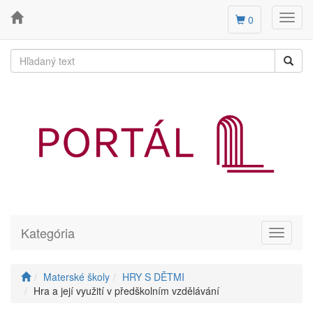
Toggl
0
navig
Kategória
Toggle
navigati
Materské školy
HRY S DĚTMI
Hra a její využití v předškolním vzdělávání