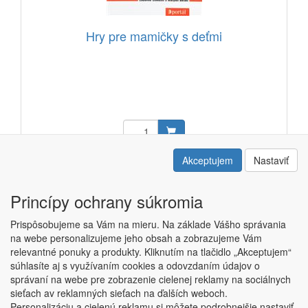
Hry pre mamičky s deťmi
13,48 EUR
Akceptujem
Nastaviť
Kód: 11305701
Princípy ochrany súkromia
Prispôsobujeme sa Vám na mieru. Na základe Vášho správania
na webe personalizujeme jeho obsah a zobrazujeme Vám
relevantné ponuky a produkty. Kliknutím na tlačidlo „Akceptujem“
Copyright © ABRA ESHOP 2015 |
Kontakt
|
Obchodné podmienky
súhlasíte aj s využívaním cookies a odovzdaním údajov o
|
Nastavenie súkromia
správaní na webe pre zobrazenie cielenej reklamy na sociálnych
sieťach av reklamných sieťach na ďalších weboch.
Personalizáciu a cielenú reklamu si môžete podrobnejšie nastaviť