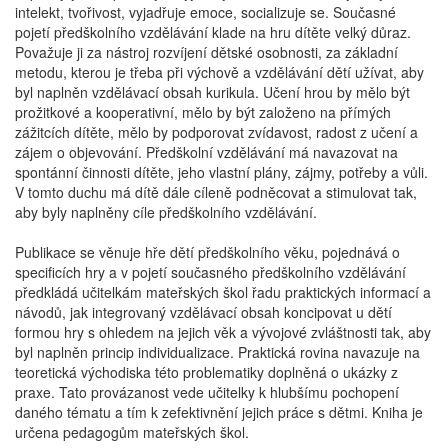
intelekt, tvořivost, vyjadřuje emoce, socializuje se. Současné
pojetí předškolního vzdělávání klade na hru dítěte velký důraz.
Považuje ji za nástroj rozvíjení dětské osobnosti, za základní
metodu, kterou je třeba při výchově a vzdělávání dětí užívat, aby
byl naplněn vzdělávací obsah kurikula. Učení hrou by mělo být
prožitkové a kooperativní, mělo by být založeno na přímých
zážitcích dítěte, mělo by podporovat zvídavost, radost z učení a
zájem o objevování. Předškolní vzdělávání má navazovat na
spontánní činnosti dítěte, jeho vlastní plány, zájmy, potřeby a vůli.
V tomto duchu má dítě dále cíleně podněcovat a stimulovat tak,
aby byly naplněny cíle předškolního vzdělávání.
Publikace se věnuje hře dětí předškolního věku, pojednává o
specificích hry a v pojetí současného předškolního vzdělávání
předkládá učitelkám mateřských škol řadu praktických informací a
návodů, jak integrovaný vzdělávací obsah koncipovat u dětí
formou hry s ohledem na jejich věk a vývojové zvláštnosti tak, aby
byl naplněn princip individualizace. Praktická rovina navazuje na
teoretická východiska této problematiky doplněná o ukázky z
praxe. Tato provázanost vede učitelky k hlubšímu pochopení
daného tématu a tím k zefektivnění jejich práce s dětmi. Kniha je
určena pedagogům mateřských škol.