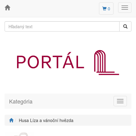
Toggl
0
navig
Kategória
Toggle
navigati
Husa Líza a vánoční hvězda