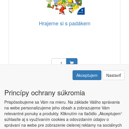
Hrajeme si s padákem
10,95 EUR
Akceptujem
Nastaviť
Kód: 23205509
Princípy ochrany súkromia
Prispôsobujeme sa Vám na mieru. Na základe Vášho správania
na webe personalizujeme jeho obsah a zobrazujeme Vám
relevantné ponuky a produkty. Kliknutím na tlačidlo „Akceptujem“
Copyright © ABRA ESHOP 2015 |
Kontakt
|
Obchodné podmienky
súhlasíte aj s využívaním cookies a odovzdaním údajov o
|
Nastavenie súkromia
správaní na webe pre zobrazenie cielenej reklamy na sociálnych