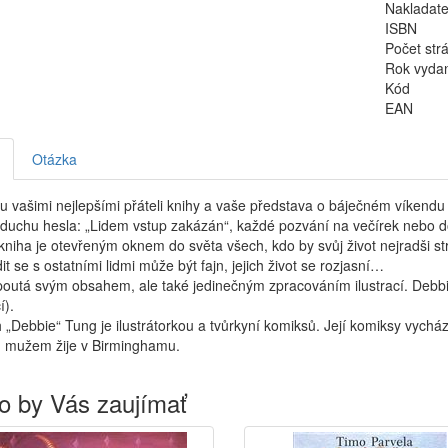
Nakladate
ISBN
Počet str
Rok vyda
Kód
EAN
Otázka
u vašimi nejlepšími přáteli knihy a vaše představa o báječném víkendu
 duchu hesla: „Lidem vstup zakázán“, každé pozvání na večírek nebo d
niha je otevřeným oknem do světa všech, kdo by svůj život nejradši stráv
t se s ostatními lidmi může být fajn, jejich život se rozjasní…
poutá svým obsahem, ale také jedinečným zpracováním ilustrací. Debb
í).
„Debbie“ Tung je ilustrátorkou a tvůrkyní komiksů. Její komiksy vycházej
 mužem žije v Birminghamu.
o by Vás zaujímať