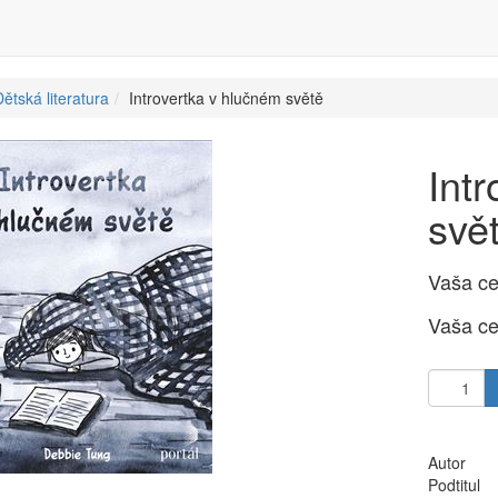
ětská literatura
Introvertka v hlučném světě
Int
svě
Vaša c
Vaša c
Autor
Podtitul