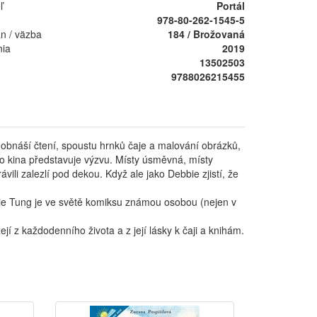
ľ
Portál
978-80-262-1545-5
án / väzba
184 / Brožovaná
nia
2019
13502503
9788026215455
 obnáší čtení, spoustu hrnků čaje a malování obrázků,
o kina představuje výzvu. Místy úsměvná, místy
ili zalezlí pod dekou. Když ale jako Debbie zjistí, že
ie Tung je ve světě komiksu známou osobou (nejen v
í z každodenního života a z její lásky k čaji a knihám.