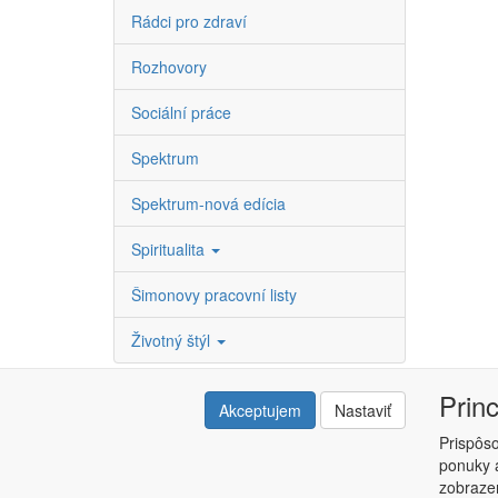
Rádci pro zdraví
Rozhovory
Sociální práce
Spektrum
Spektrum-nová edícia
Spiritualita
Šimonovy pracovní listy
Životný štýl
Prin
Akceptujem
Nastaviť
Prispôs
ponuky a
Copyright © ABRA ESHOP 2015 |
Kontakt
|
Obchodné 
zobrazen