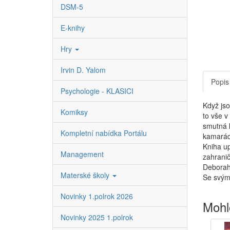
DSM-5
E-knihy
Hry
Irvin D. Yalom
Popis
Psychologie - KLASICI
Když jso
Komiksy
to vše v
smutná k
Kompletní nabídka Portálu
kamarádi
Kniha u
Management
zahranič
Deborah 
Materské školy
Se svým
Novinky 1.polrok 2026
Mohl
Novinky 2025 1.polrok