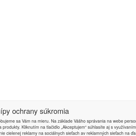
cípy ochrany súkromia
obujeme sa Vám na mieru. Na základe Vášho správania na webe perso
 produkty. Kliknutím na tlačidlo „Akceptujem“ súhlasíte aj s využíva
podmienky
|
Nastavenie súkromia
ie cielenej reklamy na sociálnych sieťach av reklamných sieťach na ďa