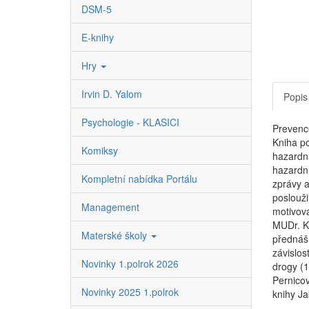
DSM-5
E-knihy
Hry
Irvin D. Yalom
Popis
Psychologie - KLASICI
Prevence
Kniha p
Komiksy
hazardní
hazardní
Kompletní nabídka Portálu
zprávy a
poslouži
Management
motivova
MUDr. Ka
Materské školy
přednáší
závislos
Novinky 1.polrok 2026
drogy (1
Pernicov
Novinky 2025 1.polrok
knihy J