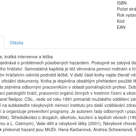
ISBN
Počet str
Rok vyda
Kód
EAN
Otázka
, krátká intervence a léčba
ojednává o problémech působených hazardem. Postupně se zabývá diagn
ho hráčství. Samostatná kapitola je též věnována pomoci rodinám s tí
m hráčstvím odmítá podrobit léčbě. V další části knihy najde čtenář n
 oficiální dokumenty. Kniha je doplněna obsáhlým přehledem použité lit
la zejména odborným pracovníkům v oblasti pomáhajících profesí. Dobře 
ní patologičtí hráči, pracovníci orgánů činných v trestním řízení a věz
rel Nešpor, CSc., vede od roku 1991 primariát mužského oddělení závi
 na subkatedře návykových nemocí Institutu pro další vzdělávání zdra
tí a organizuje preventivní programy. Je autorem řady odborných i populá
994), Středoškoláci o drogách, alkoholu, kouření a lepších věcech (1996)
ou a L. Csémym), Vaše děti a návykové látky (2001), Návykové chování
ak překonat hazard jsou MUDr. Hana Karbanová, Andrea Scheansová, P