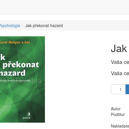
Psychológia
Jak překonat hazard
Jak
Vaša c
Vaša c
Autor
Podtitul
Nakladate