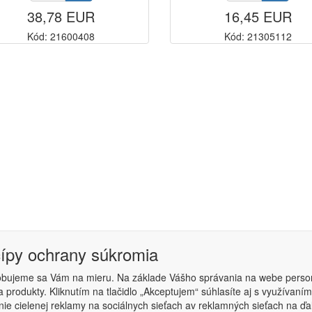
38,78 EUR
16,45 EUR
Kód: 21600408
Kód: 21305112
cípy ochrany súkromia
obujeme sa Vám na mieru. Na základe Vášho správania na webe perso
 produkty. Kliknutím na tlačidlo „Akceptujem“ súhlasíte aj s využíva
podmienky
|
Nastavenie súkromia
ie cielenej reklamy na sociálnych sieťach av reklamných sieťach na ďa