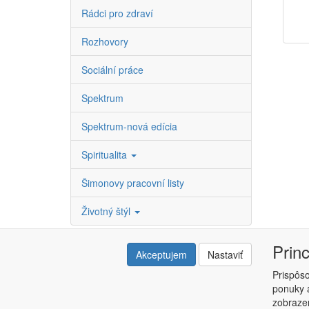
Rádci pro zdraví
Rozhovory
Sociální práce
Spektrum
Spektrum-nová edícia
Spiritualita
Šimonovy pracovní listy
Životný štýl
Prin
Akceptujem
Nastaviť
Prispôs
ponuky a
Copyright © ABRA ESHOP 2015 |
Kontakt
|
Obchodné 
zobrazen