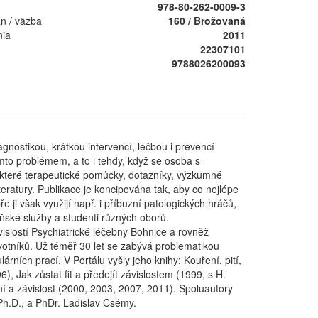
978-80-262-0009-3
án / väzba
160 / Brožovaná
nia
2011
22307101
9788026200093
ostikou, krátkou intervencí, léčbou i prevencí
mto problémem, a to i tehdy, když se osoba s
ěkteré terapeutické pomůcky, dotazníky, výzkumné
eratury. Publikace je koncipována tak, aby co nejlépe
ji však využijí např. i příbuzní patologických hráčů,
eňské služby a studenti různých oborů.
slostí Psychiatrické léčebny Bohnice a rovněž
votníků. Už téměř 30 let se zabývá problematikou
rních prací. V Portálu vyšly jeho knihy: Kouření, pití,
, Jak zůstat fit a předejít závislostem (1999, s H.
 a závislost (2000, 2003, 2007, 2011). Spoluautory
h.D., a PhDr. Ladislav Csémy.