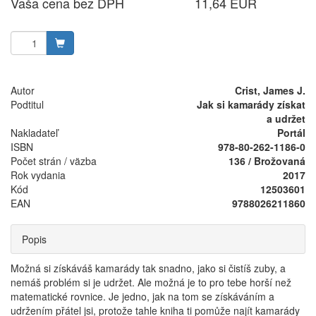
Vaša cena bez DPH
11,64 EUR
Autor
Crist, James J.
Podtitul
Jak si kamarády získat
a udržet
Nakladateľ
Portál
ISBN
978-80-262-1186-0
Počet strán / väzba
136 / Brožovaná
Rok vydania
2017
Kód
12503601
EAN
9788026211860
Popis
Možná si získáváš kamarády tak snadno, jako si čistíš zuby, a
nemáš problém si je udržet. Ale možná je to pro tebe horší než
matematické rovnice. Je jedno, jak na tom se získáváním a
udržením přátel jsi, protože tahle kniha ti pomůže najít kamarády