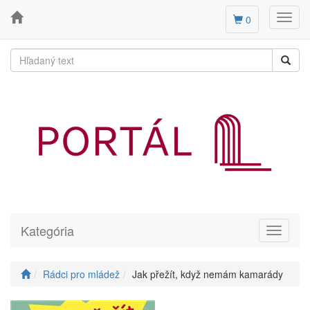
Toggl
0
navig
Kategória
Toggle
navigati
Rádci pro mládež
Jak přežít, když nemám kamarády