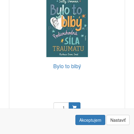
Bylo to blbý
15,35 EUR
Akceptujem
Nastaviť
Kód: 12505001