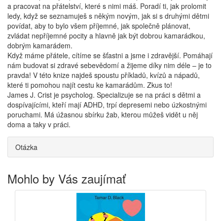
a pracovat na přátelství, které s nimi máš. Poradí ti, jak prolomit
ledy, když se seznamuješ s někým novým, jak si s druhými dětmi
povídat, aby to bylo všem příjemné, jak společně plánovat,
zvládat nepříjemné pocity a hlavně jak být dobrou kamarádkou,
dobrým kamarádem.
Když máme přátele, cítíme se šťastni a jsme i zdravější. Pomáhají
nám budovat si zdravé sebevědomí a žijeme díky nim déle – je to
pravda! V této knize najdeš spoustu příkladů, kvízů a nápadů,
které ti pomohou najít cestu ke kamarádům. Zkus to!
James J. Crist je psycholog. Specializuje se na práci s dětmi a
dospívajícími, kteří mají ADHD, trpí depresemi nebo úzkostnými
poruchami. Má úžasnou sbírku žab, kterou můžeš vidět u něj
doma a taky v práci.
Otázka
Mohlo by Vás zaujímať