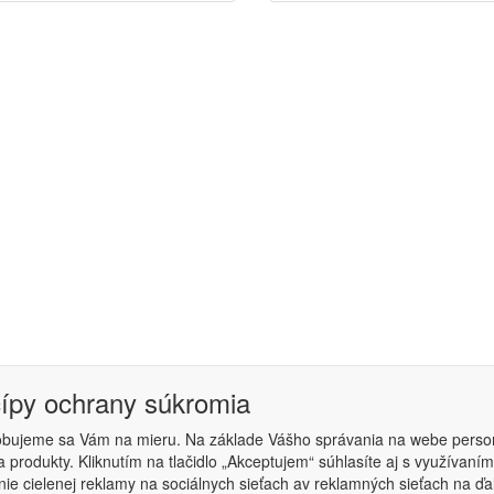
cípy ochrany súkromia
obujeme sa Vám na mieru. Na základe Vášho správania na webe perso
 produkty. Kliknutím na tlačidlo „Akceptujem“ súhlasíte aj s využíva
podmienky
|
Nastavenie súkromia
ie cielenej reklamy na sociálnych sieťach av reklamných sieťach na ďa