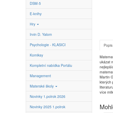
DSM-5
E-knihy
Hry
Irvin D. Yalom
Psychologie - KLASICI
Popis
Komiksy
Matemati
ukázat n
Kompletní nabídka Portálu
nejlepší
matemati
Management
Martin 
kterých 
Materské školy
literatu
více mili
Novinky 1.polrok 2026
Mohl
Novinky 2025 1.polrok