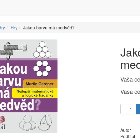
Hry
Hry
Jakou barvu má medvěd?
Jak
me
Vaša c
Vaša c
Autor
Podtitul