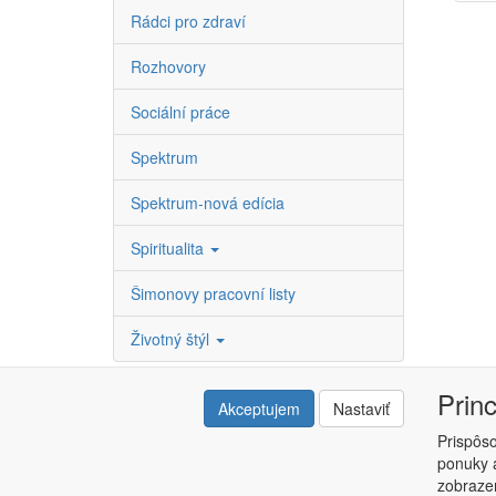
Rádci pro zdraví
Rozhovory
Sociální práce
Spektrum
Spektrum-nová edícia
Spiritualita
Šimonovy pracovní listy
Životný štýl
Prin
Akceptujem
Nastaviť
Prispôs
ponuky a
Copyright © ABRA ESHOP 2015 |
Kontakt
|
Obchodné 
zobrazen