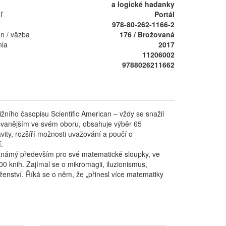
a logické hadanky
ľ
Portál
978-80-262-1166-2
án / väzba
176 / Brožovaná
nia
2017
11206002
9788026211662
žního časopisu Scientific American – vždy se snažil
ňovanějším ve svém oboru, obsahuje výběr 65
ity, rozšíří možnosti uvažování a poučí o
.
 známý především pro své matematické sloupky, ve
0 knih. Zajímal se o mikromagii, iluzionismus,
boženství. Říká se o něm, že „přinesl více matematiky