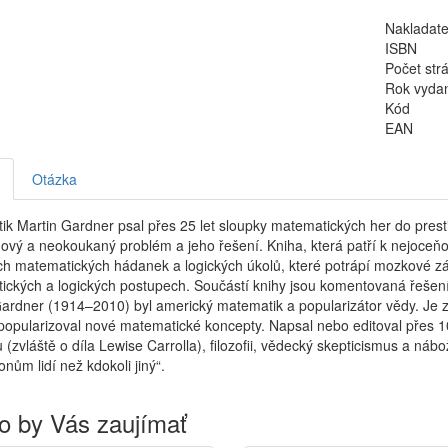
Nakladate
ISBN
Počet str
Rok vyda
Kód
EAN
Otázka
k Martin Gardner psal přes 25 let sloupky matematických her do presti
ový a neokoukaný problém a jeho řešení. Kniha, která patří k nejoce
ch matematických hádanek a logických úkolů, které potrápí mozkové záv
ckých a logických postupech. Součástí knihy jsou komentovaná řešení
Gardner (1914–2010) byl americký matematik a popularizátor vědy. Je
popularizoval nové matematické koncepty. Napsal nebo editoval přes 10
ru (zvláště o díla Lewise Carrolla), filozofii, vědecký skepticismus a ná
onům lidí než kdokoli jiný“.
o by Vás zaujímať