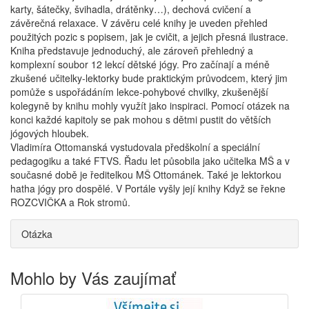
karty, šátečky, švihadla, drátěnky…), dechová cvičení a
závěrečná relaxace. V závěru celé knihy je uveden přehled
použitých pozic s popisem, jak je cvičit, a jejich přesná ilustrace.
Kniha představuje jednoduchý, ale zároveň přehledný a
komplexní soubor 12 lekcí dětské jógy. Pro začínají a méně
zkušené učitelky-lektorky bude praktickým průvodcem, který jim
pomůže s uspořádáním lekce-pohybové chvilky, zkušenější
kolegyně by knihu mohly využít jako inspiraci. Pomocí otázek na
konci každé kapitoly se pak mohou s dětmi pustit do větších
jógových hloubek.
Vladimíra Ottomanská vystudovala předškolní a speciální
pedagogiku a také FTVS. Řadu let působila jako učitelka MŠ a v
současné době je ředitelkou MŠ Ottománek. Také je lektorkou
hatha jógy pro dospělé. V Portále vyšly její knihy Když se řekne
ROZCVIČKA a Rok stromů.
Otázka
Mohlo by Vás zaujímať