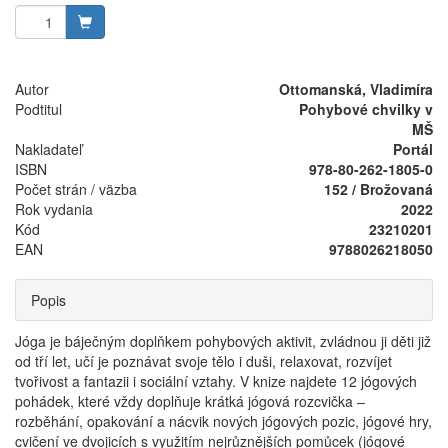
Autor
Ottomanská, Vladimíra
Podtitul
Pohybové chvilky v
MŠ
Nakladateľ
Portál
ISBN
978-80-262-1805-0
Počet strán / väzba
152 / Brožovaná
Rok vydania
2022
Kód
23210201
EAN
9788026218050
Popis
Jóga je báječným doplňkem pohybových aktivit, zvládnou ji děti již
od tří let, učí je poznávat svoje tělo i duši, relaxovat, rozvíjet
tvořivost a fantazii i sociální vztahy. V knize najdete 12 jógových
pohádek, které vždy doplňuje krátká jógová rozcvička –
rozběhání, opakování a nácvik nových jógových pozic, jógové hry,
cvičení ve dvojicích s využitím nejrůznějších pomůcek (jógové