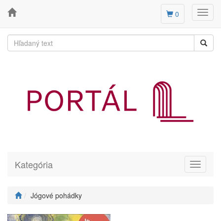
Toggl
0
navig
Kategória
Toggle
navigati
Jógové pohádky