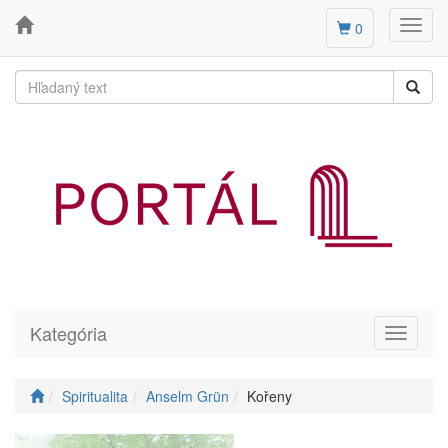
Toggl
0
navig
Kategória
Toggle
navigati
Spiritualita
Anselm Grün
Kořeny