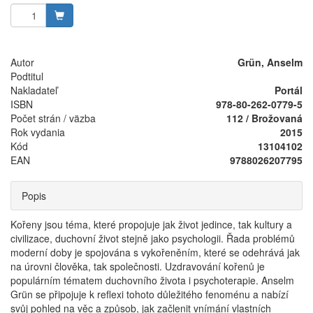
Autor
Grün, Anselm
Podtitul
Nakladateľ
Portál
ISBN
978-80-262-0779-5
Počet strán / väzba
112 / Brožovaná
Rok vydania
2015
Kód
13104102
EAN
9788026207795
Popis
Kořeny jsou téma, které propojuje jak život jedince, tak kultury a
civilizace, duchovní život stejně jako psychologii. Řada problémů
moderní doby je spojována s vykořeněním, které se odehrává jak
na úrovni člověka, tak společnosti. Uzdravování kořenů je
populárním tématem duchovního života i psychoterapie. Anselm
Grün se připojuje k reflexi tohoto důležitého fenoménu a nabízí
svůj pohled na věc a způsob, jak začlenit vnímání vlastních