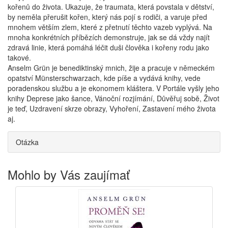
kořenů do života. Ukazuje, že traumata, která povstala v dětství,
by neměla přerušit kořen, který nás pojí s rodiči, a varuje před
mnohem větším zlem, které z přetnutí těchto vazeb vyplývá. Na
mnoha konkrétních příbězích demonstruje, jak se dá vždy najít
zdravá linie, která pomáhá léčit duši člověka i kořeny rodu jako
takové.
Anselm Grün je benediktinský mnich, žije a pracuje v německém
opatství Münsterschwarzach, kde píše a vydává knihy, vede
poradenskou službu a je ekonomem kláštera. V Portále vyšly jeho
knihy Deprese jako šance, Vánoční rozjímání, Důvěřuj sobě, Život
je teď, Uzdravení skrze obrazy, Vyhoření, Zastavení mého života
aj.
Otázka
Mohlo by Vás zaujímať