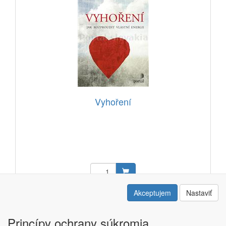
Vyhoření
13,70 EUR
Akceptujem
Nastaviť
Kód: 13103703
Princípy ochrany súkromia