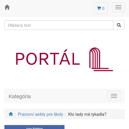
Toggl
0
navig
Kategória
Toggle
navigati
Pracovní sešity pre školy
Kto tady má tykadla?