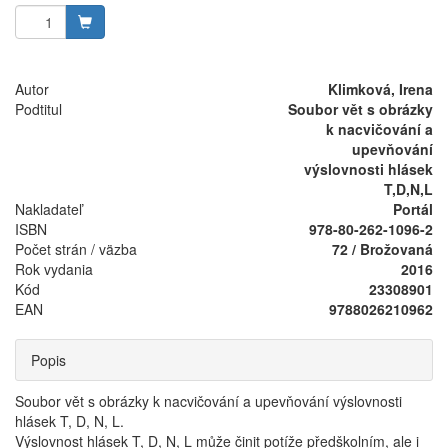
Autor
Klimková, Irena
Podtitul
Soubor vět s obrázky
k nacvičování a
upevňování
výslovnosti hlásek
T,D,N,L
Nakladateľ
Portál
ISBN
978-80-262-1096-2
Počet strán / väzba
72 / Brožovaná
Rok vydania
2016
Kód
23308901
EAN
9788026210962
Popis
Soubor vět s obrázky k nacvičování a upevňování výslovnosti
hlásek T, D, N, L.
Výslovnost hlásek T, D, N, L může činit potíže předškolním, ale i