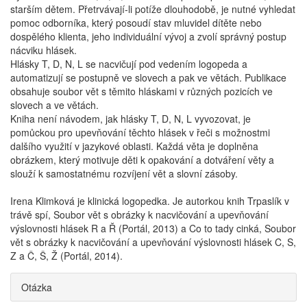
starším dětem. Přetrvávají-li potíže dlouhodobě, je nutné vyhledat
pomoc odborníka, který posoudí stav mluvidel dítěte nebo
dospělého klienta, jeho individuální vývoj a zvolí správný postup
nácviku hlásek.
Hlásky T, D, N, L se nacvičují pod vedením logopeda a
automatizují se postupně ve slovech a pak ve větách. Publikace
obsahuje soubor vět s těmito hláskami v různých pozicích ve
slovech a ve větách.
Kniha není návodem, jak hlásky T, D, N, L vyvozovat, je
pomůckou pro upevňování těchto hlásek v řeči s možnostmi
dalšího využití v jazykové oblasti. Každá věta je doplněna
obrázkem, který motivuje děti k opakování a dotváření věty a
slouží k samostatnému rozvíjení vět a slovní zásoby.
Irena Klimková je klinická logopedka. Je autorkou knih Trpaslík v
trávě spí, Soubor vět s obrázky k nacvičování a upevňování
výslovnosti hlásek R a Ř (Portál, 2013) a Co to tady cinká, Soubor
vět s obrázky k nacvičování a upevňování výslovnosti hlásek C, S,
Z a Č, Š, Ž (Portál, 2014).
Otázka