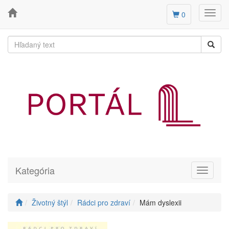
Toggl
0
navig
Kategória
Toggle
navigati
Životný štýl
Rádci pro zdraví
Mám dyslexii