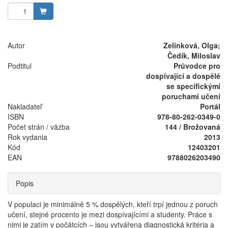
Autor
Zelinková, Olga;
Čedík, Miloslav
Podtitul
Průvodce pro
dospívající a dospělé
se specifickými
poruchami učení
Nakladateľ
Portál
ISBN
978-80-262-0349-0
Počet strán / väzba
144 / Brožovaná
Rok vydania
2013
Kód
12403201
EAN
9788026203490
Popis
V populaci je minimálně 5 % dospělých, kteří trpí jednou z poruch
učení, stejné procento je mezi dospívajícími a studenty. Práce s
nimi je zatím v počátcích – jsou vytvářena diagnostická kritéria a