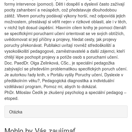
formy intervence (pomoci). Děti i dospělí s dyslexií často zažívají
pocity zahanbení a neúspěch, což představuje dlouhodobou
zátěž. Vlivem poruchy podávají výkony horší, než odpovídá jejich
možnostem, přestávají si věřit nejen v rizikové oblasti, ale i v těch,
v nichž byli dosud úspěšní. Hlavním cílem knihy je pomoci čtenáři
se specifickými poruchami učení orientovat se ve svých obtížích,
uvědomovat si její příčiny a projevy, hledat cesty, jak projevy
poruchy překonávat. Publiakci uvítají rovněž středoškolští a
vysokoškolští pedagogové, zaměstnavatelé a další zájemci, kteří
chtějí lépe pochopit projevy a potíže osob s poruchami učení.
Doc. PaedDr. Olga Zelinková, CSc., je speciální pedagožka
zabývající se především problematikou specifických poruch učení.
Je autorkou řady knih, v Portálu vyšly Poruchy učení, Dyslexie v
předškolním věku?, Pedagogická diagnostika a individuální
vzdělávací program, Pomoz mi, abych to dokázal.
PhDr. Miloslav Čedík je zkušený psycholog a speciální pedagog –
etoped.
Otázka
Mohlo by Vás zaujímať