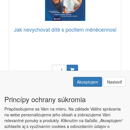
Jak nevychovat dítě s pocitem méněcennosi
12,10 EUR
Akceptujem
Nastaviť
Kód: 12103003
Princípy ochrany súkromia
Prispôsobujeme sa Vám na mieru. Na základe Vášho správania
na webe personalizujeme jeho obsah a zobrazujeme Vám
relevantné ponuky a produkty. Kliknutím na tlačidlo „Akceptujem“
Copyright © ABRA ESHOP 2015 |
Kontakt
|
Obchodné podmienky
súhlasíte aj s využívaním cookies a odovzdaním údajov o
|
Nastavenie súkromia