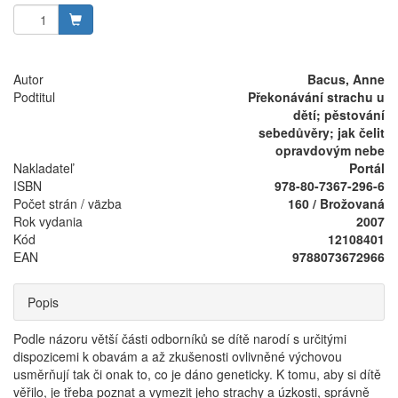
Autor
Bacus, Anne
Podtitul
Překonávání strachu u
dětí; pěstování
sebedůvěry; jak čelit
opravdovým nebe
Nakladateľ
Portál
ISBN
978-80-7367-296-6
Počet strán / väzba
160 / Brožovaná
Rok vydania
2007
Kód
12108401
EAN
9788073672966
Popis
Podle názoru větší části odborníků se dítě narodí s určitými
dispozicemi k obavám a až zkušenosti ovlivněné výchovou
usměrňují tak či onak to, co je dáno geneticky. K tomu, aby si dítě
věřilo, je třeba poznat a vymezit jeho strachy a úzkosti, správně