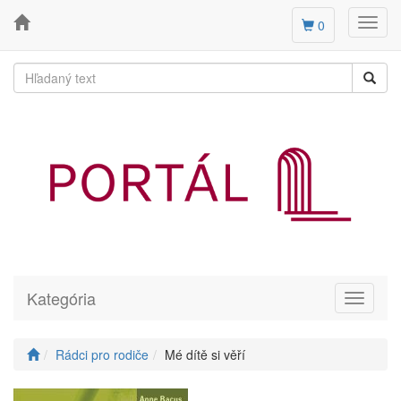
Toggl
0
navig
Kategória
Toggle
navigati
Rádci pro rodiče
Mé dítě si věří