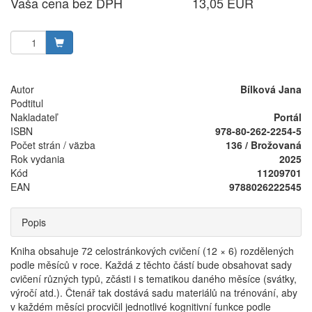
Vaša cena bez DPH
13,05 EUR
Autor
Bílková Jana
Podtitul
Nakladateľ
Portál
ISBN
978-80-262-2254-5
Počet strán / väzba
136 / Brožovaná
Rok vydania
2025
Kód
11209701
EAN
9788026222545
Popis
Kniha obsahuje 72 celostránkových cvičení (12 × 6) rozdělených
podle měsíců v roce. Každá z těchto částí bude obsahovat sady
cvičení různých typů, zčásti i s tematikou daného měsíce (svátky,
výročí atd.). Čtenář tak dostává sadu materiálů na trénování, aby
v každém měsíci procvičil jednotlivé kognitivní funkce podle