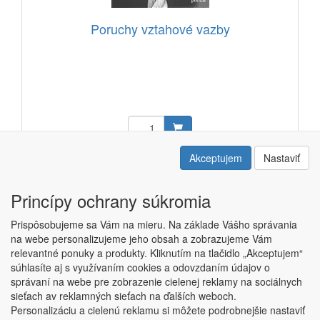
Poruchy vztahové vazby
30,21 EUR
Akceptujem
Nastaviť
Kód: 13307202
Princípy ochrany súkromia
Prispôsobujeme sa Vám na mieru. Na základe Vášho správania
na webe personalizujeme jeho obsah a zobrazujeme Vám
relevantné ponuky a produkty. Kliknutím na tlačidlo „Akceptujem“
Copyright © ABRA ESHOP 2015 |
Kontakt
|
Obchodné podmienky
súhlasíte aj s využívaním cookies a odovzdaním údajov o
|
Nastavenie súkromia
správaní na webe pre zobrazenie cielenej reklamy na sociálnych
sieťach av reklamných sieťach na ďalších weboch.
Personalizáciu a cielenú reklamu si môžete podrobnejšie nastaviť