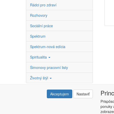
Rádci pro zdraví
Rozhovory
Sociální práce
Spektrum
Spektrum-nová edícia
Spiritualita
Šimonovy pracovní listy
Životný štýl
Prin
Akceptujem
Nastaviť
Prispôs
ponuky a
Copyright © ABRA ESHOP 2015 |
Kontakt
|
Obchodné 
zobrazen