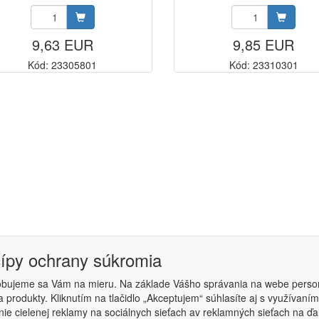
9,63 EUR
9,85 EUR
Kód: 23305801
Kód: 23310301
cípy ochrany súkromia
obujeme sa Vám na mieru. Na základe Vášho správania na webe perso
 produkty. Kliknutím na tlačidlo „Akceptujem“ súhlasíte aj s využíva
podmienky
|
Nastavenie súkromia
ie cielenej reklamy na sociálnych sieťach av reklamných sieťach na ďa