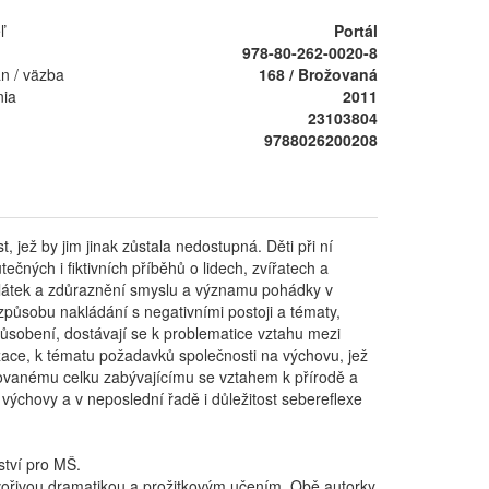
ľ
Portál
978-80-262-0020-8
án / väzba
168 / Brožovaná
nia
2011
23103804
9788026200208
jež by jim jinak zůstala nedostupná. Děti při ní
čných i fiktivních příběhů o lidech, zvířatech a
í látek a zdůraznění smyslu a významu pohádky v
způsobu nakládání s negativními postoji a tématy,
působení, dostávají se k problematice vztahu mezi
izace, k tématu požadavků společnosti na výchovu, jež
rovanému celku zabývajícímu se vztahem k přírodě a
 výchovy a v neposlední řadě i důležitost sebereflexe
tví pro MŠ.
vořivou dramatikou a prožitkovým učením. Obě autorky