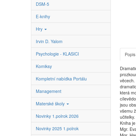
DSM-5
E-knihy
Hry
Irvin D. Yalom
Psychologie - KLASICI
Popis
Komiksy
Dramatic
prozkoum
Kompletní nabídka Portálu
věcech. 
dramatic
Management
která mo
cílevědo
Materské školy
jsou obs
všemu ži
Novinky 1.polrok 2026
učitelky.
Kniha je
Novinky 2025 1.polrok
Mgr. Eva
Mgr. Han