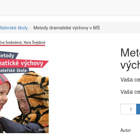
Materské školy
Metody dramatické výchovy v MŠ
Met
výc
Vaša c
Vaša c
Autor