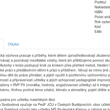
Podtitul
Nakladate
ISBN
Počet str
Rok vyda
Kód
EAN
Otázka
ká výchova pracuje s příběhy, které dětem zprostředkovávají zkušenost, 
ávají a poznávají mezilidské vztahy, které jim přibližujeme pomocí skute
Autorky v knize postupují krok za krokem přes přehled metod, hledán
ké práci s předškolními dětmi k práci s příběhem. Věnují se mimo jiné 
hou děti do práce přinášet, a jejich využití k pozitivnímu výchovnému 
mostí a připraveností učitelky a jejích schopností pedagogické improv
aženy v RVP PV (morálka, hodnoty, angažovanost učitelky) až k integ
vému. Knihou prolíná téma vztahů, klimatu a atmosféry, pojetí dítěte a
 psána pro učitelky mateřských škol.
 Svobodová vyučuje na PedF JČU v Českých Budějovicích, obor učitels
a Švejdová působí jako učitelka MŠ Studentská Klatovy a zabývá se t