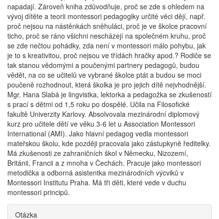
napadají. Zároveň kniha zdůvodňuje, proč se zde s ohledem na
vývoj dítěte a teorii montessori pedagogiky určité věci dějí, např.
proč nejsou na nástěnkách sněhuláci, proč je ve školce pracovní
ticho, proč se ráno všichni nescházejí na společném kruhu, proč
se zde nečtou pohádky, zda není v montessori málo pohybu, jak
je to s kreativitou, proč nejsou ve třídách hračky apod.? Rodiče se
tak stanou vědomými a poučenými partnery pedagogů, budou
vědět, na co se učitelů ve vybrané školce ptát a budou se moci
poučeně rozhodnout, která školka je pro jejich dítě nejvhodnější.
Mgr. Hana Slabá je lingvistka, lektorka a pedagožka se zkušeností
s prací s dětmi od 1,5 roku po dospělé. Učila na Filosofické
fakultě Univerzity Karlovy. Absolvovala mezinárodní diplomový
kurz pro učitele dětí ve věku 3-6 let u Association Montessori
International (AMI). Jako hlavní pedagog vedla montessori
mateřskou školu, kde později pracovala jako zástupkyně ředitelky.
Má zkušenosti ze zahraničních škol v Německu, Nizozemí,
Británii, Francii a z mnoha v Čechách. Pracuje jako montessori
metodička a odborná asistentka mezinárodních výcviků v
Montessori Institutu Praha. Má tři děti, které vede v duchu
montessori principů.
Otázka