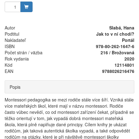
Autor
Slabá, Hana
Podtitul
Jak to v ní chodí?
Nakladateľ
Portál
ISBN
978-80-262-1647-6
Počet strán / väzba
216 / Brožovaná
Rok vydania
2020
Kód
12114801
EAN
9788026216476
Popis
Montessori pedagogika se mezi rodiče stále více šíří. Vzniká stále
více mateřských škol, které mají v názvu montessori. Rodiče
často vůbec nevědí, co od montessori zařízení čekat, případně se
těžko orientují v tom, jak vypadá dobrá montessori mateřská
škola, která plně naplňuje dané principy. Cílem knihy je ukázat
rodičům, jak taková autentická školka vypadá, a také odpovědět
rodičům na otázky, které je při návštěvě montessori školky