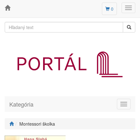
Toggl
0
navig
Kategória
Toggle
navigati
Montessori školka