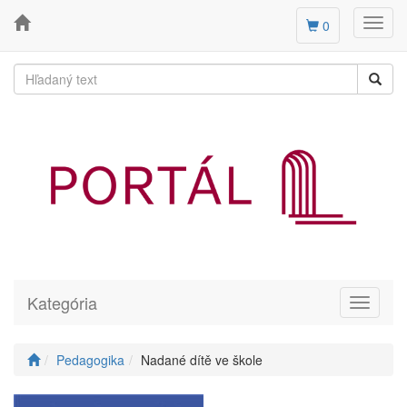
Toggl
0
navig
Kategória
Toggle
navigati
Pedagogika
Nadané dítě ve škole