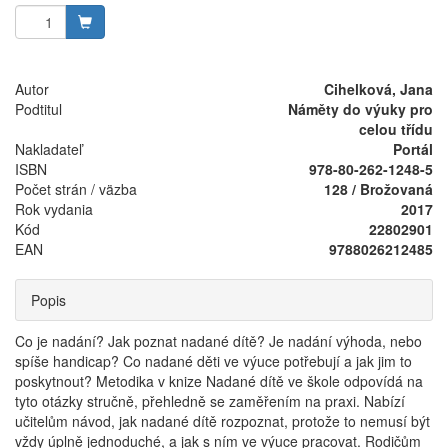
Autor
Cihelková, Jana
Podtitul
Náměty do výuky pro
celou třídu
Nakladateľ
Portál
ISBN
978-80-262-1248-5
Počet strán / väzba
128 / Brožovaná
Rok vydania
2017
Kód
22802901
EAN
9788026212485
Popis
Co je nadání? Jak poznat nadané dítě? Je nadání výhoda, nebo
spíše handicap? Co nadané děti ve výuce potřebují a jak jim to
poskytnout? Metodika v knize Nadané dítě ve škole odpovídá na
tyto otázky stručně, přehledně se zaměřením na praxi. Nabízí
učitelům návod, jak nadané dítě rozpoznat, protože to nemusí být
vždy úplně jednoduché, a jak s ním ve výuce pracovat. Rodičům