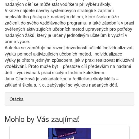
nadaných dětí se může stát vodítkem při výběru školy.
V knize najdete návrhy systémových strategií k zajištění
adekvátního přístupu k nadaným dětem, které škola může
začlenit do svého vzdělávacího programu, a také zásobník v praxi
ověřených aktivizujících učebních metod upravených pro potřeby
nadaných žáků, který je určený jednotlivým učitelům k využití v
přímé výuce.
Autorka se zaměřuje na rozvoj dovedností učitelů individualizovat
výuku pomocí aktivizujících učebních metod. Individualizace
výuky je přitom jediným způsobem, jak v praxi realizovat inkluzivní
vzdělávání. Proto může být – přestože cílí především na nadané
děti – využívána k práci s celým třídním kolektivem.
Jana Cihelková je zakladatelkou a ředitelkou školy Métis –
základní škola s. r. o, zabývající se výukou nadaných dětí.
Otázka
Mohlo by Vás zaujímať