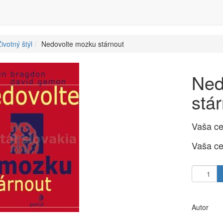
ivotný štýl
Nedovolte mozku stárnout
Ned
stá
Vaša c
Vaša c
Autor