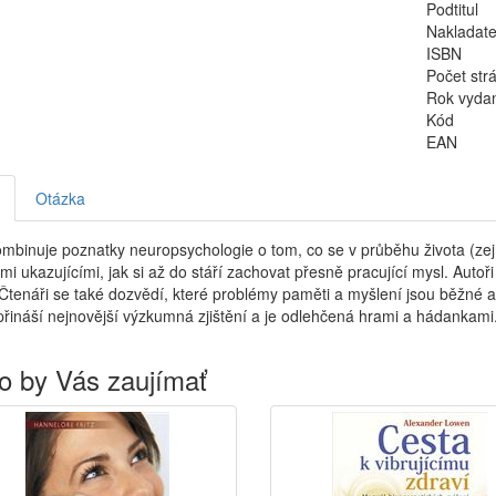
Podtitul
Nakladate
ISBN
Počet str
Rok vyda
Kód
EAN
Otázka
mbinuje poznatky neuropsychologie o tom, co se v průběhu života (zej
mi ukazujícími, jak si až do stáří zachovat přesně pracující mysl. Autoř
Čtenáři se také dozvědí, které problémy paměti a myšlení jsou běžné a
řináší nejnovější výzkumná zjištění a je odlehčená hrami a hádankami
o by Vás zaujímať