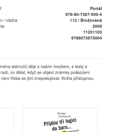
ľ
Portál
978-80-7367-500-4
án / väzba
112 / Brožovaná
nia
2009
11201103
9788073675004
ména stárnutí) děje s naším mozkem, s testy a
i radí, co dělat, když se objeví známky poškození
 není třeba se jimi znepokojovat. Kniha přístupnou
.