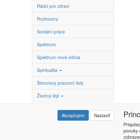
Rádci pro zdraví
Rozhovory
Sociální práce
Spektrum
Spektrum-nová edícia
Spiritualita
Šimonovy pracovní listy
Životný štýl
Prin
Akceptujem
Nastaviť
Prispôs
ponuky a
Copyright © ABRA ESHOP 2015 |
Kontakt
|
Obchodné 
zobrazen