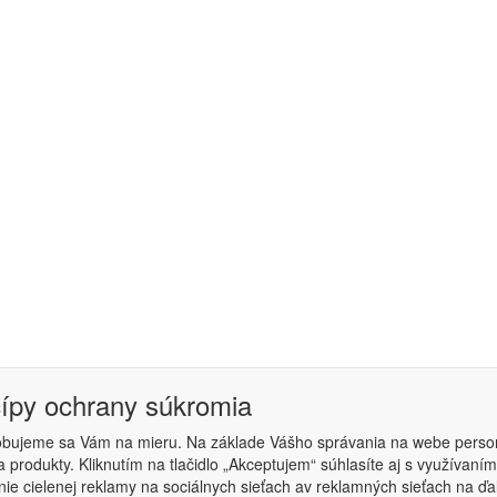
cípy ochrany súkromia
obujeme sa Vám na mieru. Na základe Vášho správania na webe perso
 produkty. Kliknutím na tlačidlo „Akceptujem“ súhlasíte aj s využíva
podmienky
|
Nastavenie súkromia
ie cielenej reklamy na sociálnych sieťach av reklamných sieťach na ďa