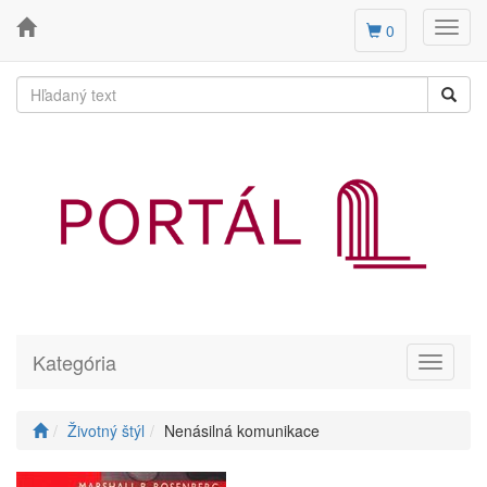
Toggl
0
navig
Kategória
Toggle
navigati
Životný štýl
Nenásilná komunikace