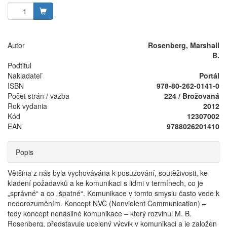
Autor
Rosenberg, Marshall
B.
Podtitul
Nakladateľ
Portál
ISBN
978-80-262-0141-0
Počet strán / väzba
224 / Brožovaná
Rok vydania
2012
Kód
12307002
EAN
9788026201410
Popis
Většina z nás byla vychovávána k posuzování, soutěživosti, ke
kladení požadavků a ke komunikaci s lidmi v termínech, co je
„správné“ a co „špatné“. Komunikace v tomto smyslu často vede k
nedorozuměním. Koncept NVC (Nonviolent Communication) –
tedy koncept nenásilné komunikace – který rozvinul M. B.
Rosenberg, představuje ucelený výcvik v komunikaci a je založen