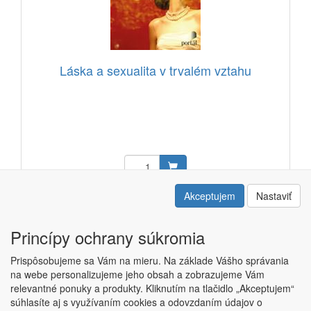
Láska a sexualita v trvalém vztahu
11,39 EUR
Akceptujem
Nastaviť
Kód: 12307101
Princípy ochrany súkromia
Prispôsobujeme sa Vám na mieru. Na základe Vášho správania
na webe personalizujeme jeho obsah a zobrazujeme Vám
relevantné ponuky a produkty. Kliknutím na tlačidlo „Akceptujem“
Copyright © ABRA ESHOP 2015 |
Kontakt
|
Obchodné podmienky
súhlasíte aj s využívaním cookies a odovzdaním údajov o
|
Nastavenie súkromia