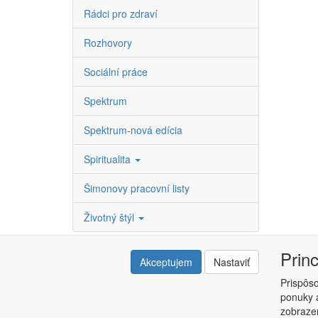
Rádci pro zdraví
Rozhovory
Sociální práce
Spektrum
Spektrum-nová edícia
Spiritualita
Šimonovy pracovní listy
Životný štýl
Prin
Akceptujem
Nastaviť
Prispôs
ponuky a
Copyright © ABRA ESHOP 2015 |
Kontakt
|
Obchodné 
zobrazen