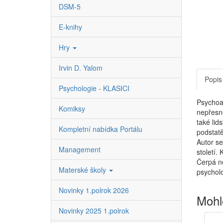
DSM-5
E-knihy
Hry
Irvin D. Yalom
Popis
Psychologie - KLASICI
Psychoan
Komiksy
nepřesné
také lid
Kompletní nabídka Portálu
podstatě
Autor se
Management
století.
Čerpá ne
Materské školy
psychol
Novinky 1.polrok 2026
Mohl
Novinky 2025 1.polrok