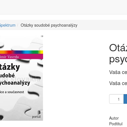
Spektrum
Otázky soudobé psychoanalýzy
Otá
psy
Vaša c
Vaša c
Autor
Podtitul