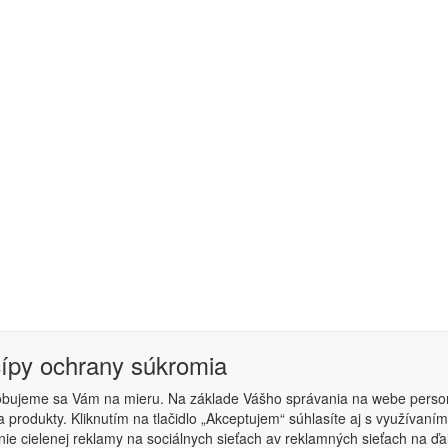
cípy ochrany súkromia
obujeme sa Vám na mieru. Na základe Vášho správania na webe perso
 produkty. Kliknutím na tlačidlo „Akceptujem“ súhlasíte aj s využíva
podmienky
|
Nastavenie súkromia
ie cielenej reklamy na sociálnych sieťach av reklamných sieťach na ďa