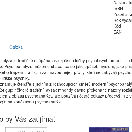
Nakladate
ISBN
Počet str
Rok vyda
Kód
EAN
Otázka
alýza je tradičně chápána jako způsob léčby psychických poruch „na 
. Psychoanalýzu můžeme chápat spíše jako způsob myšlení, jako příst
ského trápení. Ta ji činí zajímavou nejen pro ty, kteří se zabývají psych
 lidské psychiky.
znamuje čtenáře s jedním z rozhodujících směrů moderní psychoanalýzy,
 Koriguje některé tradiční, avšak mnohdy dávno překonané názory rozšíř
jen z oblasti psychoanalýzy, ale používá i četné odkazy především z výv
ogie na současnou psychoanalýzu.
o by Vás zaujímať