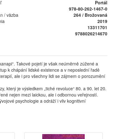
ľ
Portál
978-80-262-1467-0
án / väzba
264 / Brožovaná
nia
2019
13311701
9788026214670
kanapi“. Takové pojetí je však neúměrně zúžené a
up k chápání lidské existence a v neposlední řadě
oterapií, ale i pro všechny lidi se zájmem o porozumění
 který je výsledkem „tiché revoluce“ 80. a 90. let 20.
ené nejen mezi laickou, ale i odbornou veřejností.
ojové psychologie a odráží i vliv kognitivní