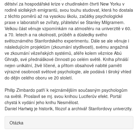
dětství za hospodářské krize v chudinském čtvrti New Yorku v
rodině sicilských emigrantů, svou touhu studovat, která ho dostala
z těchto poměrů až na vysokou školu, začátky psychologické
praxe v laboratoři se zvířaty, přátelství se Stanley Milgramem.
Velkou část věnuje vzpomínkám na atmosféru na univerzitě v 60.
a 70. letech a na okolnosti, průběh a důsledky svého
světoznámého Stanfordského experimentu. Dále se ale věnuje i
následujícím projektům (zkoumání stydlivosti), svému angažmá
ve zkoumání vězeňských systémů, aféře kolem věznice Abú
Ghrajb, své přednáškové činnosti po celém světě. Kniha přináší
nejen unikátní, živě líčené, a přitom obsahově nabité paměti
výrazné osobnosti světové psychologie, ale podává i široký vhled
do dějin celého oboru ve 20 století.
Philip Zimbardo patří k nejznámějším současným psychologům
na světě. Proslavil se mj. svou knihou Luciferův efekt. Portál
chystá k vydání jeho knihu Nesmělost.
Daniel Hartwig je historik, filozof a archivář Stanfordovy univerzity.
Otázka