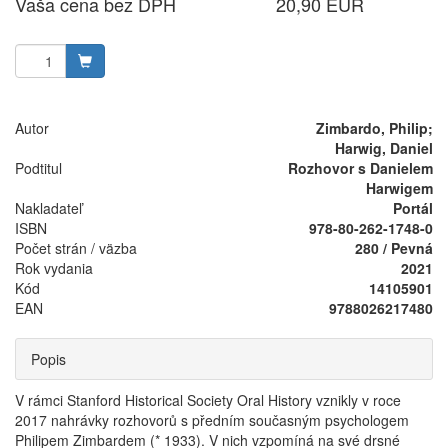
Vaša cena bez DPH
20,90 EUR
Autor
Zimbardo, Philip;
Harwig, Daniel
Podtitul
Rozhovor s Danielem
Harwigem
Nakladateľ
Portál
ISBN
978-80-262-1748-0
Počet strán / väzba
280 / Pevná
Rok vydania
2021
Kód
14105901
EAN
9788026217480
Popis
V rámci Stanford Historical Society Oral History vznikly v roce
2017 nahrávky rozhovorů s předním současným psychologem
Philipem Zimbardem (* 1933). V nich vzpomíná na své drsné