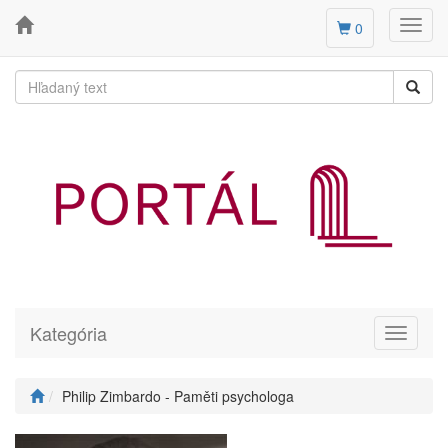
Toggl
0
navig
Kategória
Toggle
navigati
Philip Zimbardo - Paměti psychologa