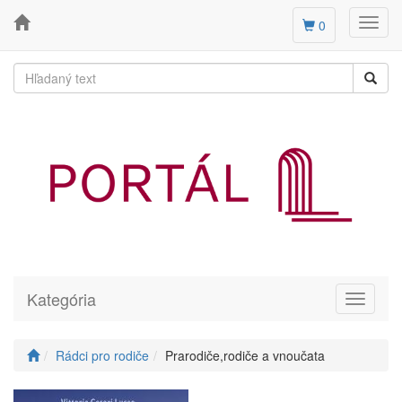
Toggl
0
navig
Kategória
Toggle
navigati
Rádci pro rodiče
Prarodiče,rodiče a vnoučata