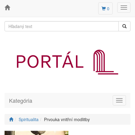
Toggl
0
navig
Kategória
Toggle
navigati
Spiritualita
Prvouka vnitřní modlitby