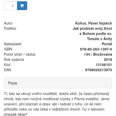
Autor
Kohut, Pavel Vojtěch
Podtitul
Jak probírat svůj život
s Bohem podle sv.
Terezie z Ávily
Nakladateľ
Portál
ISBN
978-80-262-1397-0
Počet strán / väzba
144 / Brožovaná
Rok vydania
2018
Kód
13106101
EAN
9788026213970
Popis
Ti, kdo se věnují vnitřní modlitbě, dobře vědí, že často přicházejí
chvíle, kdy není možné meditovat úryvky z Písma svatého. Jsme
unavení, plni starostí a obav, ale i radostí z toho, co se nám
přihodilo nebo co nás čeká v nejbližších dnech. Co v takovém
případě dělat?