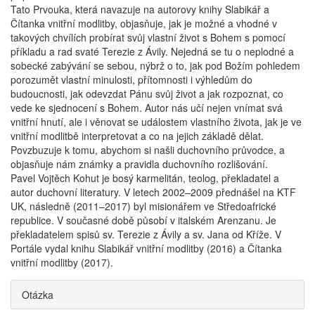
Tato Prvouka, která navazuje na autorovy knihy Slabikář a
Čítanka vnitřní modlitby, objasňuje, jak je možné a vhodné v
takových chvílích probírat svůj vlastní život s Bohem s pomocí
příkladu a rad svaté Terezie z Ávily. Nejedná se tu o neplodné a
sobecké zabývání se sebou, nýbrž o to, jak pod Božím pohledem
porozumět vlastní minulosti, přítomnosti i výhledům do
budoucnosti, jak odevzdat Pánu svůj život a jak rozpoznat, co
vede ke sjednocení s Bohem. Autor nás učí nejen vnímat svá
vnitřní hnutí, ale i věnovat se událostem vlastního života, jak je ve
vnitřní modlitbě interpretovat a co na jejich základě dělat.
Povzbuzuje k tomu, abychom si našli duchovního průvodce, a
objasňuje nám známky a pravidla duchovního rozlišování.
Pavel Vojtěch Kohut je bosý karmelitán, teolog, překladatel a
autor duchovní literatury. V letech 2002–2009 přednášel na KTF
UK, následně (2011–2017) byl misionářem ve Středoafrické
republice. V současné době působí v italském Arenzanu. Je
překladatelem spisů sv. Terezie z Ávily a sv. Jana od Kříže. V
Portále vydal knihu Slabikář vnitřní modlitby (2016) a Čítanka
vnitřní modlitby (2017).
Otázka