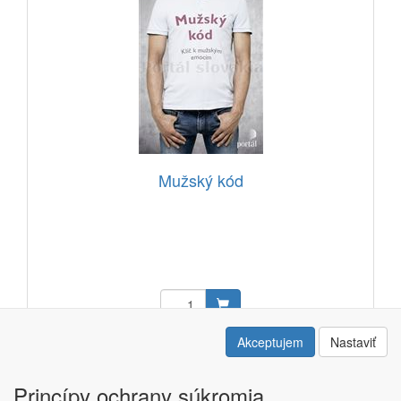
Mužský kód
16,77 EUR
Akceptujem
Nastaviť
Kód: 12311101
Princípy ochrany súkromia