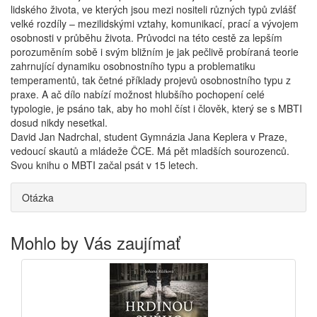
lidského života, ve kterých jsou mezi nositeli různých typů zvlášť
velké rozdíly – mezilidskými vztahy, komunikací, prací a vývojem
osobnosti v průběhu života. Průvodci na této cestě za lepším
porozuměním sobě i svým bližním je jak pečlivě probíraná teorie
zahrnující dynamiku osobnostního typu a problematiku
temperamentů, tak četné příklady projevů osobnostního typu z
praxe. A ač dílo nabízí možnost hlubšího pochopení celé
typologie, je psáno tak, aby ho mohl číst i člověk, který se s MBTI
dosud nikdy nesetkal.
David Jan Nadrchal, student Gymnázia Jana Keplera v Praze,
vedoucí skautů a mládeže ČCE. Má pět mladších sourozenců.
Svou knihu o MBTI začal psát v 15 letech.
Otázka
Mohlo by Vás zaujímať