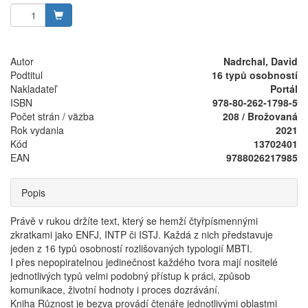
Autor
Nadrchal, David
Podtitul
16 typů osobností
Nakladateľ
Portál
ISBN
978-80-262-1798-5
Počet strán / väzba
208 / Brožovaná
Rok vydania
2021
Kód
13702401
EAN
9788026217985
Popis
Právě v rukou držíte text, který se hemží čtyřpísmennými
zkratkami jako ENFJ, INTP či ISTJ. Každá z nich představuje
jeden z 16 typů osobností rozlišovaných typologií MBTI.
I přes nepopiratelnou jedinečnost každého tvora mají nositelé
jednotlivých typů velmi podobný přístup k práci, způsob
komunikace, životní hodnoty i proces dozrávání.
Kniha Různost je bezva provádí čtenáře jednotlivými oblastmi