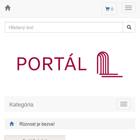
Toggl
0
navig
Kategória
Toggle
navigati
Různost je bezva!