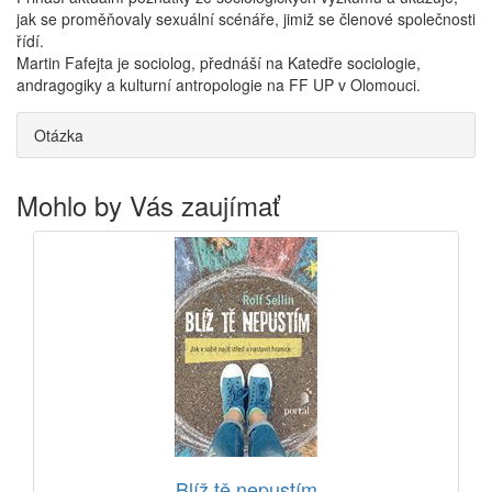
jak se proměňovaly sexuální scénáře, jimiž se členové společnosti
řídí.
Martin Fafejta je sociolog, přednáší na Katedře sociologie,
andragogiky a kulturní antropologie na FF UP v Olomouci.
Otázka
Mohlo by Vás zaujímať
Blíž tě nepustím