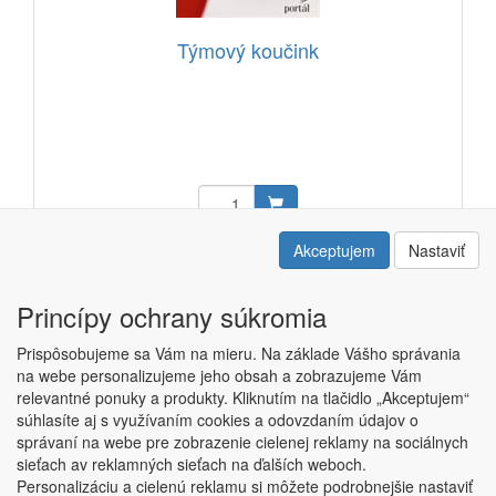
Týmový koučink
22,88 EUR
Akceptujem
Nastaviť
Kód: 12601601
Princípy ochrany súkromia
Prispôsobujeme sa Vám na mieru. Na základe Vášho správania
na webe personalizujeme jeho obsah a zobrazujeme Vám
relevantné ponuky a produkty. Kliknutím na tlačidlo „Akceptujem“
Copyright © ABRA ESHOP 2015 |
Kontakt
|
Obchodné podmienky
súhlasíte aj s využívaním cookies a odovzdaním údajov o
|
Nastavenie súkromia
správaní na webe pre zobrazenie cielenej reklamy na sociálnych
sieťach av reklamných sieťach na ďalších weboch.
Personalizáciu a cielenú reklamu si môžete podrobnejšie nastaviť