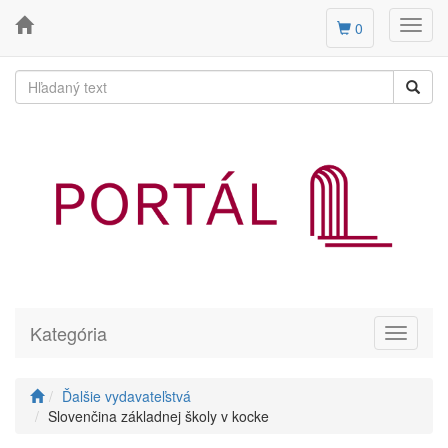
Toggl
0
navig
Kategória
Toggle
navigati
Ďalšie vydavateľstvá
Slovenčina základnej školy v kocke