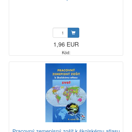
1,96 EUR
Kód:
Pracovný zemepisný zošit k školskému atlasu