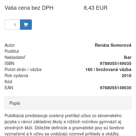
Vaša cena bez DPH
8,43 EUR
Autor
Renáta Somorová
Podtitul
Nakladateľ
Ikar
ISBN
9788055149035
Počet strán / väzba
160 / brožovaná väzba
Rok vydania
2016
Kód
EAN
9788055149035
Popis
Publikácia predstavuje ucelený prehľad učiva zo slovenského
jazyka v rámci základnej školy a nižších ročníkov gymnázií aj
stredných škôl. Dôležité definície a gramatické javy sú farebne
vyznačené a k učivu sa uvádzajú vzorové príklady a ukážky.