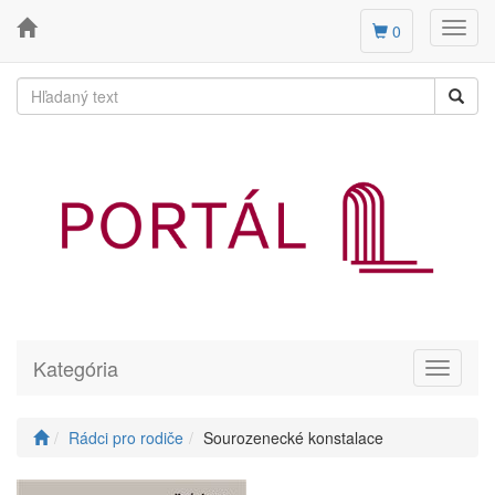
Toggl
0
navig
Kategória
Toggle
navigati
Rádci pro rodiče
Sourozenecké konstalace