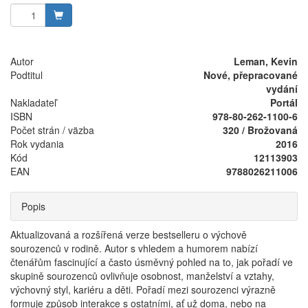
Autor
Leman, Kevin
Podtitul
Nové, přepracované
vydání
Nakladateľ
Portál
ISBN
978-80-262-1100-6
Počet strán / väzba
320 / Brožovaná
Rok vydania
2016
Kód
12113903
EAN
9788026211006
Popis
Aktualizovaná a rozšířená verze bestselleru o výchově
sourozenců v rodině. Autor s vhledem a humorem nabízí
čtenářům fascinující a často úsměvný pohled na to, jak pořadí ve
skupině sourozenců ovlivňuje osobnost, manželství a vztahy,
výchovný styl, kariéru a děti. Pořadí mezi sourozenci výrazně
formuje způsob interakce s ostatními, ať už doma, nebo na