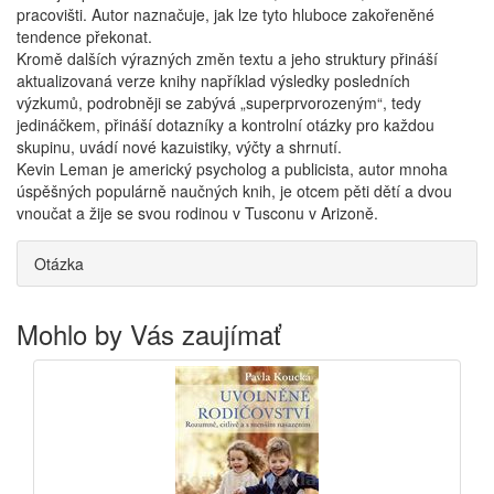
pracovišti. Autor naznačuje, jak lze tyto hluboce zakořeněné
tendence překonat.
Kromě dalších výrazných změn textu a jeho struktury přináší
aktualizovaná verze knihy například výsledky posledních
výzkumů, podrobněji se zabývá „superprvorozeným“, tedy
jedináčkem, přináší dotazníky a kontrolní otázky pro každou
skupinu, uvádí nové kazuistiky, výčty a shrnutí.
Kevin Leman je americký psycholog a publicista, autor mnoha
úspěšných populárně naučných knih, je otcem pěti dětí a dvou
vnoučat a žije se svou rodinou v Tusconu v Arizoně.
Otázka
Mohlo by Vás zaujímať