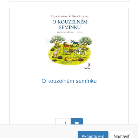
O kouzelném semínku
9,54 EUR
Akceptujem
Nastaviť