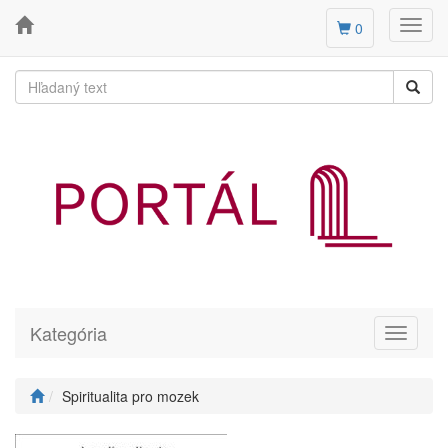
Toggl
0
navig
Kategória
Toggle
navigati
Spiritualita pro mozek