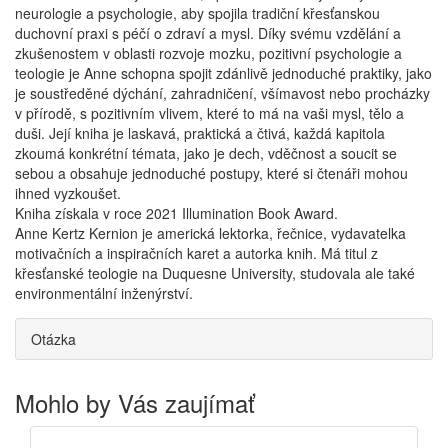
neurologie a psychologie, aby spojila tradiční křesťanskou
duchovní praxi s péčí o zdraví a mysl. Díky svému vzdělání a
zkušenostem v oblasti rozvoje mozku, pozitivní psychologie a
teologie je Anne schopna spojit zdánlivě jednoduché praktiky, jako
je soustředěné dýchání, zahradničení, všímavost nebo procházky
v přírodě, s pozitivním vlivem, které to má na vaši mysl, tělo a
duši. Její kniha je laskavá, praktická a čtivá, každá kapitola
zkoumá konkrétní témata, jako je dech, vděčnost a soucit se
sebou a obsahuje jednoduché postupy, které si čtenáři mohou
ihned vyzkoušet.
Kniha získala v roce 2021 Illumination Book Award.
Anne Kertz Kernion je americká lektorka, řečnice, vydavatelka
motivačních a inspiračních karet a autorka knih. Má titul z
křesťanské teologie na Duquesne University, studovala ale také
environmentální inženýrství.
Otázka
Mohlo by Vás zaujímať