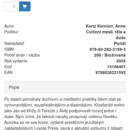
Autor
Kertz Kernion, Anne
Podtitul
Cvičení mysli, těla a
duše
Nakladateľ
Portál
ISBN
978-80-262-2159-3
Počet strán / väzba
208 / Brožovaná
Rok vydania
2024
Kód
13108401
EAN
9788026221593
Popis
Po staletí pomáhaly duchovní a meditační praktiky lidem stát se
vyrovnanějšími, soustředěnějšími a šťastnějšími. Křesťanští světci
jako Jan od Kříže či Terezie z Ávily podporovali rozvoj srdce i
duše. Nyní víme, že takové návyky prospívají celému člověku.
Autorka se ve své knize, vydané prestižním jezuitským
nakladatelstvím Loyola Press, opírá o aktuální výzkumy z oblasti