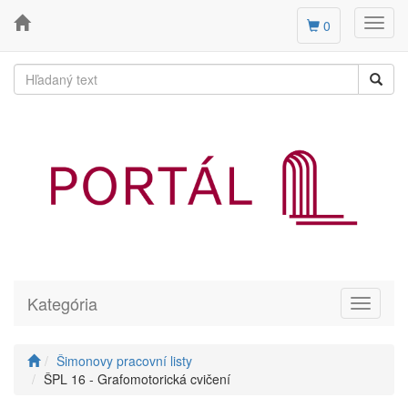
Toggl
0
navig
Kategória
Toggle
navigati
Šimonovy pracovní listy
ŠPL 16 - Grafomotorická cvičení