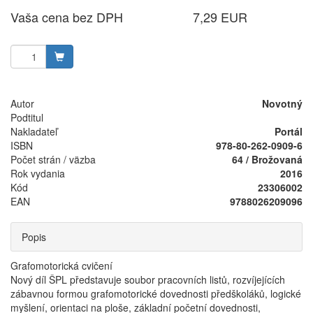
Vaša cena bez DPH
7,29 EUR
Autor
Novotný
Podtitul
Nakladateľ
Portál
ISBN
978-80-262-0909-6
Počet strán / väzba
64 / Brožovaná
Rok vydania
2016
Kód
23306002
EAN
9788026209096
Popis
Grafomotorická cvičení
Nový díl ŠPL představuje soubor pracovních listů, rozvíjejících
zábavnou formou grafomotorické dovednosti předškoláků, logické
myšlení, orientaci na ploše, základní početní dovednosti,