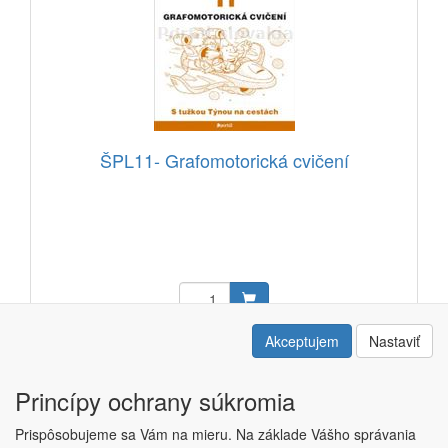
ŠPL11- Grafomotorická cvičení
7,43 EUR
Akceptujem
Nastaviť
Kód: 23302704
Princípy ochrany súkromia
Prispôsobujeme sa Vám na mieru. Na základe Vášho správania