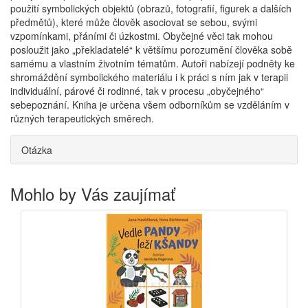
použití symbolických objektů (obrazů, fotografií, figurek a dalších
předmětů), které může člověk asociovat se sebou, svými
vzpomínkami, přáními či úzkostmi. Obyčejné věci tak mohou
posloužit jako „překladatelé“ k většímu porozumění člověka sobě
samému a vlastním životním tématům. Autoři nabízejí podněty ke
shromáždění symbolického materiálu i k práci s ním jak v terapii
individuální, párové či rodinné, tak v procesu „obyčejného“
sebepoznání. Kniha je určena všem odborníkům se vzděláním v
různých terapeutických směrech.
Otázka
Mohlo by Vás zaujímať