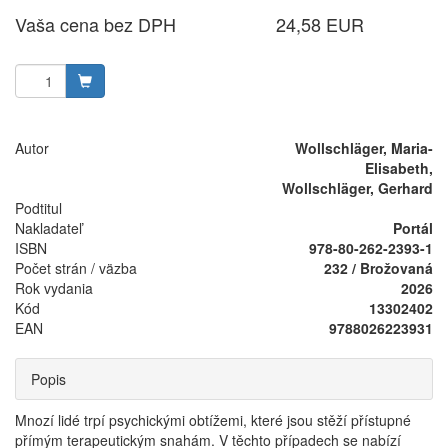
Vaša cena bez DPH
24,58 EUR
Autor
Wollschläger, Maria-
Elisabeth,
Wollschläger, Gerhard
Podtitul
Nakladateľ
Portál
ISBN
978-80-262-2393-1
Počet strán / väzba
232 / Brožovaná
Rok vydania
2026
Kód
13302402
EAN
9788026223931
Popis
Mnozí lidé trpí psychickými obtížemi, které jsou stěží přístupné
přímým terapeutickým snahám. V těchto případech se nabízí