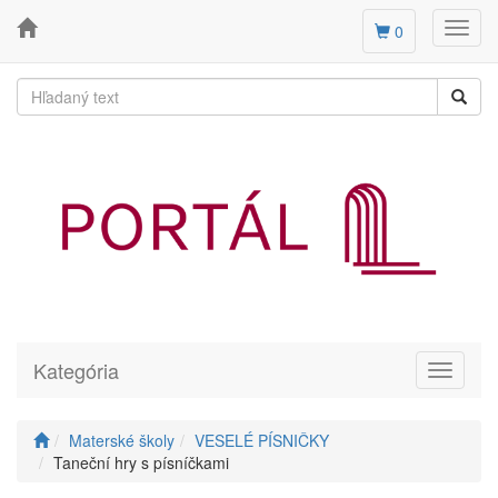
Toggl
0
navig
Kategória
Toggle
navigati
Materské školy
VESELÉ PÍSNIČKY
Taneční hry s písníčkami