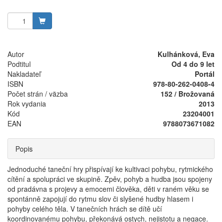
Autor
Kulhánková, Eva
Podtitul
Od 4 do 9 let
Nakladateľ
Portál
ISBN
978-80-262-0408-4
Počet strán / väzba
152 / Brožovaná
Rok vydania
2013
Kód
23204001
EAN
9788073671082
Popis
Jednoduché taneční hry přispívají ke kultivaci pohybu, rytmického
cítění a spolupráci ve skupině. Zpěv, pohyb a hudba jsou spojeny
od pradávna s projevy a emocemi člověka, děti v raném věku se
spontánně zapojují do rytmu slov či slyšené hudby hlasem i
pohyby celého těla. V tanečních hrách se dítě učí
koordinovanému pohybu, překonává ostych, nejistotu a negace.