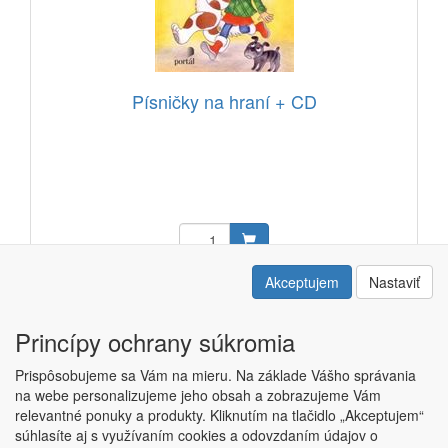
Písničky na hraní + CD
14,80 EUR
Akceptujem
Nastaviť
Kód: 23207201
Princípy ochrany súkromia
Prispôsobujeme sa Vám na mieru. Na základe Vášho správania
na webe personalizujeme jeho obsah a zobrazujeme Vám
relevantné ponuky a produkty. Kliknutím na tlačidlo „Akceptujem“
Copyright © ABRA ESHOP 2015 |
Kontakt
|
Obchodné podmienky
súhlasíte aj s využívaním cookies a odovzdaním údajov o
|
Nastavenie súkromia