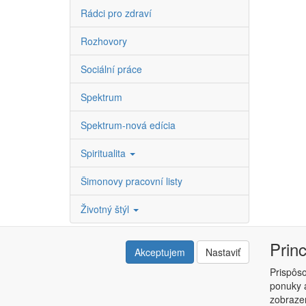
Rádci pro zdraví
Rozhovory
Sociální práce
Spektrum
Spektrum-nová edícia
Spiritualita
Šimonovy pracovní listy
Životný štýl
Prin
Akceptujem
Nastaviť
Prispôs
ponuky a
Copyright © ABRA ESHOP 2015 |
Kontakt
|
Obchodné 
zobrazen