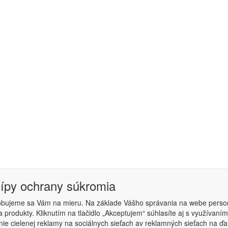
cípy ochrany súkromia
obujeme sa Vám na mieru. Na základe Vášho správania na webe perso
 produkty. Kliknutím na tlačidlo „Akceptujem“ súhlasíte aj s využíva
podmienky
|
Nastavenie súkromia
ie cielenej reklamy na sociálnych sieťach av reklamných sieťach na ďa