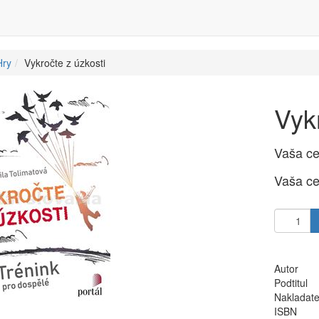
Hry
Vykročte z úzkosti
Vyk
Vaša c
Vaša c
Autor
Podtitul
Nakladate
ISBN