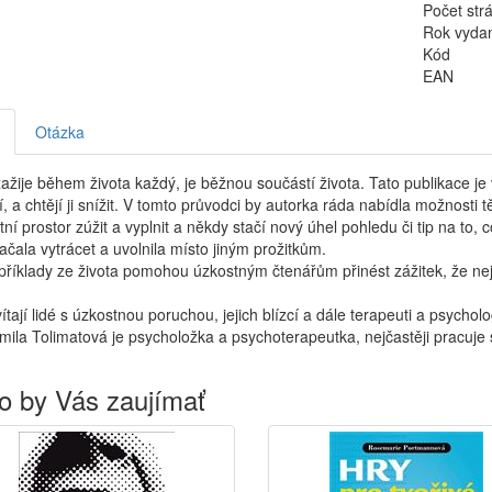
Počet str
Rok vyda
Kód
EAN
Otázka
ažije během života každý, je běžnou součástí života. Tato publikace je 
í, a chtějí ji snížit. V tomto průvodci by autorka ráda nabídla možnosti t
tní prostor zúžit a vyplnit a někdy stačí nový úhel pohledu či tip na to, c
ačala vytrácet a uvolnila místo jiným prožitkům.
říklady ze života pomohou úzkostným čtenářům přinést zážitek, že nejso
ítají lidé s úzkostnou poruchou, jejich blízcí a dále terapeuti a psychol
mila Tolimatová je psycholožka a psychoterapeutka, nejčastěji pracuje
o by Vás zaujímať