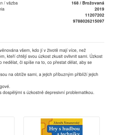
án / väzba
168 / Brožovaná
nia
2019
11207202
9788026215097
věnována všem, kdo jí v životě mají více, než
ěm, kteří chtějí svou úzkost zkusit ovlivnit sami. Úzkost
o nedělat, či spíše na to, co přestat dělat, aby se
u na obtíže sami, a jejich příbuzným přiblíží jejich
ogové.
 s dospělými s úzkostně depresivní problematikou.