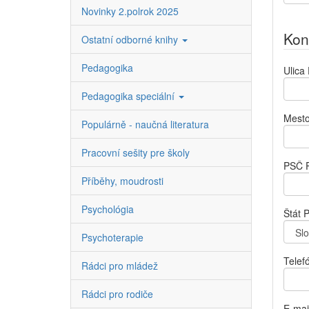
Novinky 2.polrok 2025
Kon
Ostatní odborné knihy
Pedagogika
Ulica
Pedagogika speciální
Mest
Populárně - naučná literatura
Pracovní sešity pre školy
PSČ
Příběhy, moudrosti
Psychológia
Štát
P
Psychoterapie
Telef
Rádci pro mládež
Rádci pro rodiče
E-mai