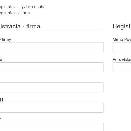
gistrácia - fyzická osoba
gistrácia - firma
strácia - firma
Regist
 firmy
Meno
Pov
át
Priezvisk
PH
W