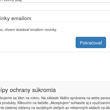
inky emailom
o, chcem dostávať emailom novinky.
Pokračovať
cípy ochrany súkromia
obujeme sa Vám na mieru. Na základe Vášho správania na webe perso
 produkty. Kliknutím na tlačidlo „Akceptujem“ súhlasíte aj s využíva
podmienky
|
Nastavenie súkromia
ie cielenej reklamy na sociálnych sieťach av reklamných sieťach na ďa