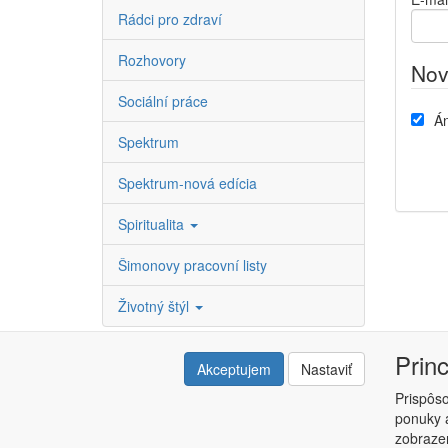
Rádci pro zdraví
Rozhovory
Nov
Sociální práce
Án
Spektrum
Spektrum-nová edícia
Spiritualita
Šimonovy pracovní listy
Životný štýl
Prin
Akceptujem
Nastaviť
Prispôs
ponuky a
Copyright © ABRA ESHOP 2015 |
Kontakt
|
Obchodné 
zobrazen