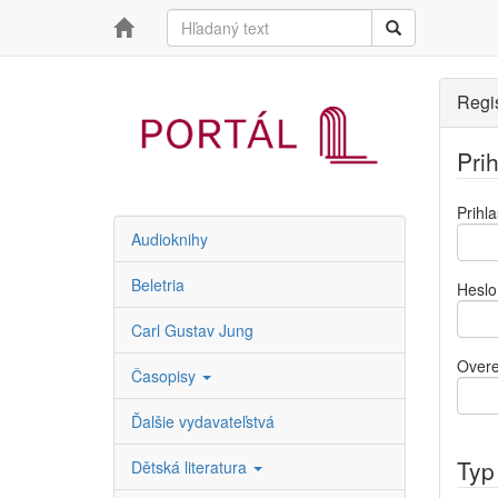
Regis
Pri
Prihl
Audioknihy
Beletria
Heslo
Carl Gustav Jung
Overe
Časopisy
Ďalšie vydavateľstvá
Typ 
Dětská literatura