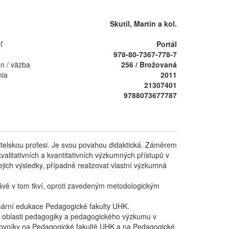
Skutil, Martin a kol.
ľ
Portál
978-80-7367-778-7
án / väzba
256 / Brožovaná
nia
2011
21307401
9788073677787
telskou profesi. Je svou povahou didaktická. Záměrem
kvalitativních a kvantitativních výzkumných přístupů v
ich výsledky, případně realizovat vlastní výzkumná
rávě v tom tkví, oproti zavedeným metodologickým
imární edukace Pedagogické fakulty UHK.
k v oblasti pedagogiky a pedagogického výzkumu v
acovníky na Pedagogické fakultě UHK a na Pedagogické