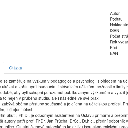
Autor
Podtitul
Nakladate
ISBN
Počet str
Rok vyda
Kód
EAN
Otázka
e se zaměřuje na výzkum v pedagogice a psychologii s ohledem na uči
e ukázat a zpřístupnit budoucím i stávajícím učitelům možnosti a limity 
odobě, aby byli schopni porozumět publikovaným výzkumům a využít jej
 a to nejen v průběhu studia, ale i následně ve své praxi.
 zabývá oběma přístupy současně a je cílena na učitelskou profesi. P
m, její ojedinělost.
tin Skutil, Ph.D., je odborným asistentem na Ústavu primární a prepr
ší autory patří prof. PhDr. Jan Průcha, DrSc., Dr.h.c., přední odborní
epublice. Ostatní členové autorského kolektivu jsou akademickými pr