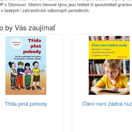
UP v Olomouci. Všichni členové týmu jsou řešiteli či spoluřešiteli grant
í v českých i zahraničních odborných periodicích.
o by Vás zaujímať
Třída plná pohody
Čtení není žádná nu