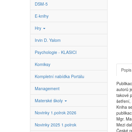
DSM-5
E-knihy
Hry
Irvin D. Yalom
Psychologie - KLASICI
Komiksy
Popis
Kompletní nabídka Portálu
Publikac
Management
autorů j
takové p
Materské školy
šetření,
Kniha se
Novinky 1.polrok 2026
publikací
Mgr. Mar
Novinky 2025 1.polrok
Mezi dal
České r