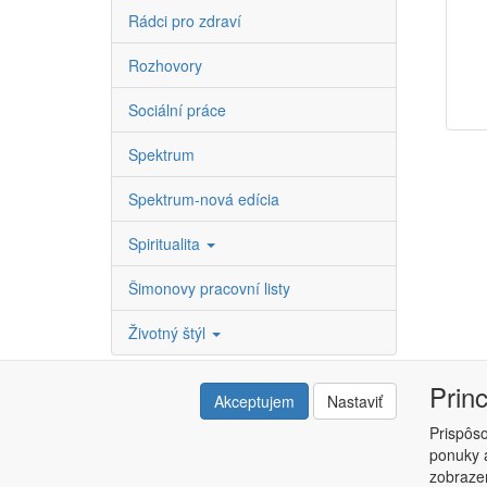
Rádci pro zdraví
Rozhovory
Sociální práce
Spektrum
Spektrum-nová edícia
Spiritualita
Šimonovy pracovní listy
Životný štýl
Prin
Akceptujem
Nastaviť
Prispôs
ponuky a
Copyright © ABRA ESHOP 2015 |
Kontakt
|
Obchodné 
zobrazen