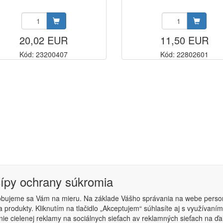
20,02 EUR
11,50 EUR
Kód: 23200407
Kód: 22802601
cípy ochrany súkromia
obujeme sa Vám na mieru. Na základe Vášho správania na webe perso
 produkty. Kliknutím na tlačidlo „Akceptujem“ súhlasíte aj s využíva
podmienky
|
Nastavenie súkromia
ie cielenej reklamy na sociálnych sieťach av reklamných sieťach na ďa