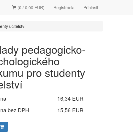
(0 / 0,00 EUR)
Registrácia
Prihlásiť
ty učitelství
lady pedagogicko-
chologického
kumu pro studenty
elství
ena
16,34 EUR
ena bez DPH
15,56 EUR