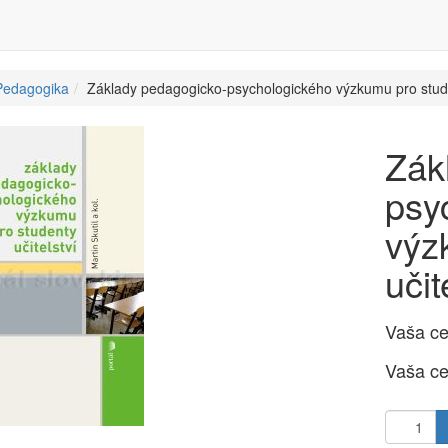
Pedagogika
Základy pedagogicko-psychologického výzkumu pro studen
Zák
psy
výz
učit
Vaša c
Vaša c