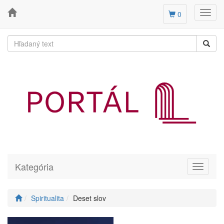
Toggl
0
navig
Kategória
Toggle
navigati
Spiritualita
Deset slov