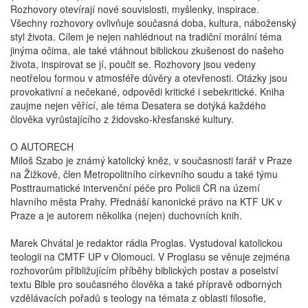
Rozhovory otevírají nové souvislosti, myšlenky, inspirace.
Všechny rozhovory ovlivňuje současná doba, kultura, náboženský
styl života. Cílem je nejen nahlédnout na tradiční morální téma
jinýma očima, ale také vtáhnout biblickou zkušenost do našeho
života, inspirovat se jí, poučit se. Rozhovory jsou vedeny
neotřelou formou v atmosféře důvěry a otevřenosti. Otázky jsou
provokativní a nečekané, odpovědi kritické i sebekritické. Kniha
zaujme nejen věřící, ale téma Desatera se dotýká každého
člověka vyrůstajícího z židovsko-křesťanské kultury.
O AUTORECH
Miloš Szabo je známý katolický kněz, v současnosti farář v Praze
na Žižkově, člen Metropolitního církevního soudu a také týmu
Posttraumatické intervenční péče pro Policii ČR na území
hlavního města Prahy. Přednáší kanonické právo na KTF UK v
Praze a je autorem několika (nejen) duchovních knih.
Marek Chvátal je redaktor rádia Proglas. Vystudoval katolickou
teologii na CMTF UP v Olomouci. V Proglasu se věnuje zejména
rozhovorům přibližujícím příběhy biblických postav a poselství
textu Bible pro současného člověka a také přípravě odborných
vzdělávacích pořadů s teology na témata z oblasti filosofie,