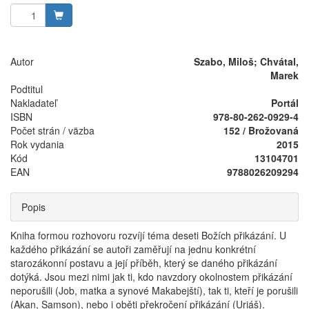
Autor
Szabo, Miloš; Chvátal,
Marek
Podtitul
Nakladateľ
Portál
ISBN
978-80-262-0929-4
Počet strán / väzba
152 / Brožovaná
Rok vydania
2015
Kód
13104701
EAN
9788026209294
Popis
Kniha formou rozhovoru rozvíjí téma deseti Božích přikázání. U
každého přikázání se autoři zaměřují na jednu konkrétní
starozákonní postavu a její příběh, který se daného přikázání
dotýká. Jsou mezi nimi jak ti, kdo navzdory okolnostem přikázání
neporušili (Job, matka a synové Makabejští), tak ti, kteří je porušili
(Akan, Samson), nebo i oběti překročení přikázání (Uriáš).