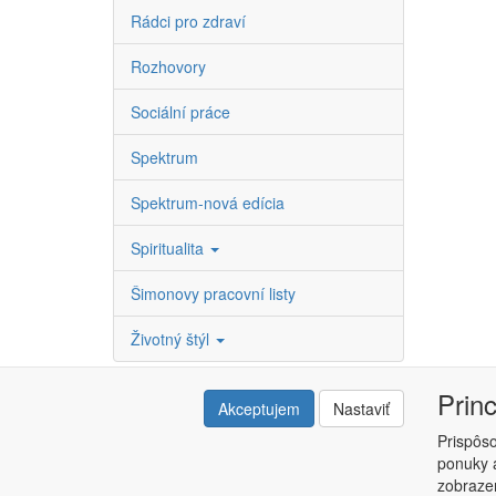
Rádci pro zdraví
Rozhovory
Sociální práce
Spektrum
Spektrum-nová edícia
Spiritualita
Šimonovy pracovní listy
Životný štýl
Prin
Akceptujem
Nastaviť
Prispôs
ponuky a
Copyright © ABRA ESHOP 2015 |
Kontakt
|
Obchodné 
zobrazen