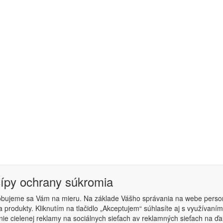
cípy ochrany súkromia
obujeme sa Vám na mieru. Na základe Vášho správania na webe perso
 produkty. Kliknutím na tlačidlo „Akceptujem“ súhlasíte aj s využíva
podmienky
|
Nastavenie súkromia
ie cielenej reklamy na sociálnych sieťach av reklamných sieťach na ďa