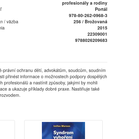
profesionály a rodiny
ľ
Portál
978-80-262-0968-3
án / väzba
256 / Brožovaná
nia
2015
22309001
9788026209683
ně-právní ochranu dětí, advokátům, soudcům, soudním
ti přinést informace o možnostech podpory dospělých
h profesionálů a nastínit způsoby, jakými by mohli
uace a ukazuje příklady dobré praxe. Nastiňuje také
í rozvodem.