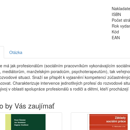
Nakladate
ISBN
Počet str
Rok vyda
Kód
EAN
Otázka
ce má jak profesionálům (sociálním pracovníkům vykonávajícím sociál
, mediátorům, manželským poradcům, psychoterapeutům), tak veřejnos
 rozvodové situaci. Snaží se přispět k vyjasnění kompetencí zúčastněnýc
covat. Charakterizuje intervence jednotlivých profesí do rozvodové sit
voj v oblasti spolupráce profesionálů s rodiči a dětmi, kteří procházej
o by Vás zaujímať