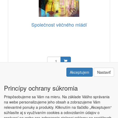
Společnost věčného mládí
15,65 EUR
Akceptujem
Nastaviť
Kód:
Princípy ochrany súkromia
Prispôsobujeme sa Vám na mieru. Na základe Vášho správania
na webe personalizujeme jeho obsah a zobrazujeme Vám
relevantné ponuky a produkty. Kliknutím na tlačidlo „Akceptujem“
Copyright © ABRA ESHOP 2015 |
Kontakt
|
Obchodné podmienky
súhlasíte aj s využívaním cookies a odovzdaním údajov o
|
Nastavenie súkromia
správaní na webe pre zobrazenie cielenej reklamy na sociálnych