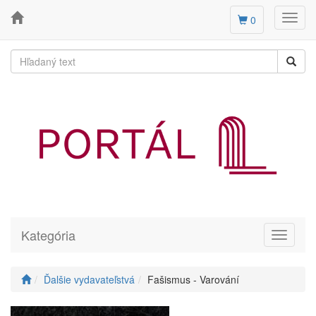
Toggl
0
navig
Kategória
Toggle
navigati
Ďalšie vydavateľstvá
Fašismus - Varování