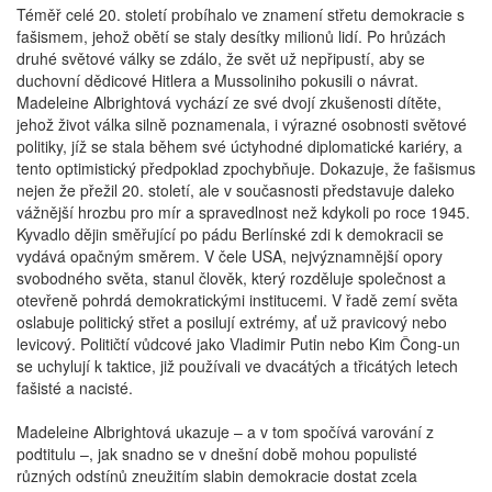
Téměř celé 20. století probíhalo ve znamení střetu demokracie s
fašismem, jehož obětí se staly desítky milionů lidí. Po hrůzách
druhé světové války se zdálo, že svět už nepřipustí, aby se
duchovní dědicové Hitlera a Mussoliniho pokusili o návrat.
Madeleine Albrightová vychází ze své dvojí zkušenosti dítěte,
jehož život válka silně poznamenala, i výrazné osobnosti světové
politiky, jíž se stala během své úctyhodné diplomatické kariéry, a
tento optimistický předpoklad zpochybňuje. Dokazuje, že fašismus
nejen že přežil 20. století, ale v současnosti představuje daleko
vážnější hrozbu pro mír a spravedlnost než kdykoli po roce 1945.
Kyvadlo dějin směřující po pádu Berlínské zdi k demokracii se
vydává opačným směrem. V čele USA, nejvýznamnější opory
svobodného světa, stanul člověk, který rozděluje společnost a
otevřeně pohrdá demokratickými institucemi. V řadě zemí světa
oslabuje politický střet a posilují extrémy, ať už pravicový nebo
levicový. Političtí vůdcové jako Vladimir Putin nebo Kim Čong-un
se uchylují k taktice, již používali ve dvacátých a třicátých letech
fašisté a nacisté.
Madeleine Albrightová ukazuje – a v tom spočívá varování z
podtitulu –, jak snadno se v dnešní době mohou populisté
různých odstínů zneužitím slabin demokracie dostat zcela