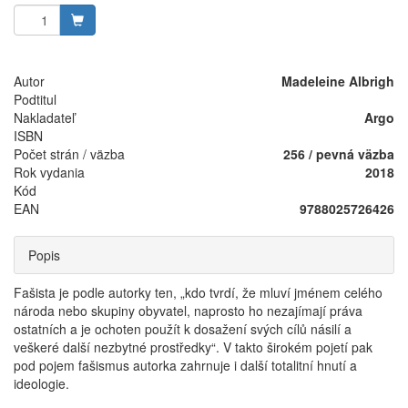
Autor
Madeleine Albrigh
Podtitul
Nakladateľ
Argo
ISBN
Počet strán / väzba
256 / pevná väzba
Rok vydania
2018
Kód
EAN
9788025726426
Popis
Fašista je podle autorky ten, „kdo tvrdí, že mluví jménem celého
národa nebo skupiny obyvatel, naprosto ho nezajímají práva
ostatních a je ochoten použít k dosažení svých cílů násilí a
veškeré další nezbytné prostředky“. V takto širokém pojetí pak
pod pojem fašismus autorka zahrnuje i další totalitní hnutí a
ideologie.