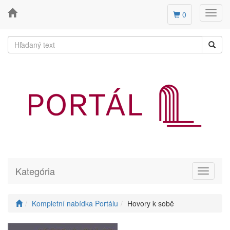
Toggl
0
navig
Kategória
Toggle
navigati
Kompletní nabídka Portálu
Hovory k sobě