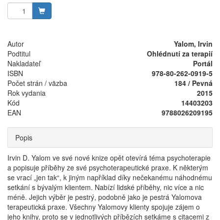
Autor
Yalom, Irvin
Podtitul
Ohlédnutí za terapií
Nakladateľ
Portál
ISBN
978-80-262-0919-5
Počet strán / väzba
184 / Pevná
Rok vydania
2015
Kód
14403203
EAN
9788026209195
Popis
Irvin D. Yalom ve své nové knize opět otevírá téma psychoterapie
a popisuje příběhy ze své psychoterapeutické praxe. K některým
se vrací „jen tak“, k jiným například díky nečekanému náhodnému
setkání s bývalým klientem. Nabízí lidské příběhy, nic více a nic
méně. Jejich výběr je pestrý, podobně jako je pestrá Yalomova
terapeutická praxe. Všechny Yalomovy klienty spojuje zájem o
jeho knihy, proto se v jednotlivých příbězích setkáme s citacemi z